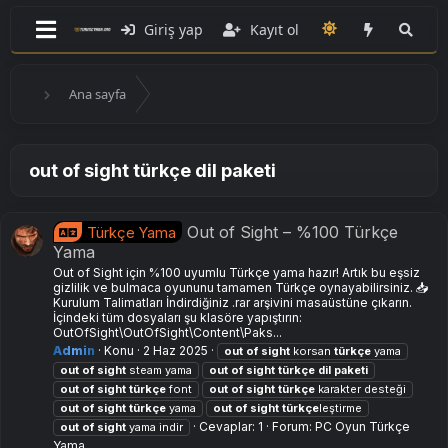
Giriş yap
Kayıt ol
Ana sayfa
out of sight türkçe dil paketi
Out of Sight – %100 Türkçe
Türkçe Yama
Yama
Out of Sight için %100 uyumlu Türkçe yama hazır! Artık bu eşsiz
gizlilik ve bulmaca oyununu tamamen Türkçe oynayabilirsiniz. 📥
Kurulum Talimatları İndirdiğiniz .rar arşivini masaüstüne çıkarın.
İçindeki tüm dosyaları şu klasöre yapıştırın:
OutOfSight\OutOfSight\Content\Paks...
Admin
Konu
2 Haz 2025
out
of
sight
korsan
türkçe
yama
out
of
sight
steam yama
out
of
sight
türkçe
dil
paketi
out
of
sight
türkçe
font
out
of
sight
türkçe
karakter desteği
out
of
sight
türkçe
yama
out
of
sight
türkçe
leştirme
Cevaplar: 1
Forum:
PC Oyun Türkçe
out
of
sight
yama indir
Yama