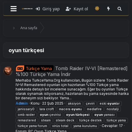
Giriş yap
Kayıt ol
Ana sayfa
oyun türkçesi
Tomb Raider IV-VI [Remastered]
Türkçe Yama
%100 Türkçe Yama İndir
Merhaba TurkceYama.Org kullanıcıları, Bugün sizlere Tomb Raider
IV-VI Remastered oyunları için hazırlanan %100 Türkçe yama
hakkında detaylı bir inceleme sunacağım. Eğer bu oyunları Türkçe
olarak oynamak istiyorsanız, hazırlanan bu yama sayesinde harika
bir deneyim sizi bekliyor. Yama...
Admin
Konu
22 Şub 2025
aksiyon
çeviri
eski
oyun
lar
janissary0
lara croft
macera
oyun
u
mediafire
nostalji
omb raider
oyun
çevirisi
oyun
türkçesi
oyun
yaması
remastered
steam
steam deck
türkçe destek
türkçe yama
Cevaplar: 17
türkçe yama forum
virüs total
yama kurulumu
Forum:
PC Oyun Türkçe Yama