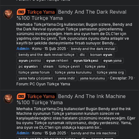
Bendy And The Dark Revival
Türkçe Yama
%100 Türkçe Yama
Merhaba TürkçeYama.Org kullanıcıları; Bugün sizlere, Bendy and
the Dark Revival oyununun Türkçe yamasının güncellenmiş
sürümünü inceleyeceğim. Hem ana oyun hem de DLC'ler için
yapılmış olan bu çeviri, Türk oyunculara oyunu daha anlaşılır ve
keyifli bir şekilde deneyimleme fırsatı sunuyor. Bendy...
Admin
Konu
15 Şub 2025
bendy and the dark revival
bendy and the dark revival türkçe
dlc
korsan
oyun
oyun
çevirisi
oyun
rehberi
oyun
türkçesi
oyun
yama
pc
oyun
ları
steam
türkçe çeviri
türkçe yama
türkçe yama forum
türkçe yama kurulumu
türkçe yama org
Cevaplar: 70
yama hata çözümleri
yama i̇ndir
yama kurulumu
Forum:
PC Oyun Türkçe Yama
Bendy And The Ink Machine
Türkçe Yama
%100 Türkçe Yama
Merhaba TürkçeYama.Org kullanıcıları! Bugün Bendy and the Ink
Machine oyununun Türkçe yamasının kurulum sürecini ve
karşılaşabileceğiniz olası hataların çözümünü inceleyeceğim. Eğer
bu oyunu Türkçe oynamak istiyorsanız, doğru yerdesiniz. Yama,
ana oyun ve DLC'leri için oldukça kapsamlı bir...
Admin
Konu
15 Şub 2025
bendy and the ink machine