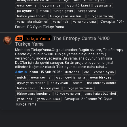
bendy and the ink machine türkçe
dlc
korsan
oyun
oyun
çevirisi
oyun
rehberi
oyun
türkçesi
oyun
yama
pc
oyun
ları
steam
türkçe çeviri
türkçe yama
türkçe yama forum
türkçe yama kurulumu
türkçe yama org
Cevaplar: 101
yama hata çözümleri
yama i̇ndir
yama kurulumu
Forum:
PC Oyun Türkçe Yama
The Entropy Centre %100
Türkçe Yama
Türkçe Yama
Merhaba TürkçeYama.Org kullanıcıları; Bugün sizlere, The Entropy
Centre oyununun %100 Türkçe yamasının güncellenmiş
versiyonunu inceleyeceğim. Bu yama, ana oyunun yanı sıra
DLC'ler için de çeviri sunuyor. Bu tür projeler, oyunun orijinal
dilinden bağımsız olarak Türk oyuncularının daha rahat...
Admin
Konu
15 Şub 2025
deftones
dlc
korsan
oyun
nutch
oyun
çevirisi
oyun
çevirisi yama
oyun
türkçesi
oyun
yama rehberi
pc
oyun
ları
steam
the entropy centre
türkçe çeviri
türkçe yama
türkçe yama forum
türkçe yama kurulumu
türkçe yama org
yama hata çözümleri
Cevaplar: 2
Forum:
PC Oyun
yama i̇ndir
yama kurulumu
Türkçe Yama