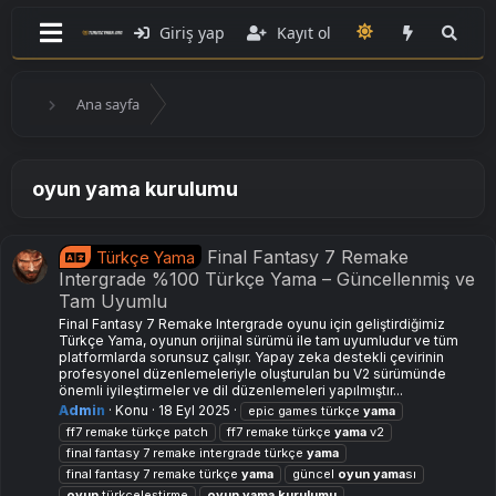
Giriş yap
Kayıt ol
Ana sayfa
oyun yama kurulumu
Final Fantasy 7 Remake
Türkçe Yama
Intergrade %100 Türkçe Yama – Güncellenmiş ve
Tam Uyumlu
Final Fantasy 7 Remake Intergrade oyunu için geliştirdiğimiz
Türkçe Yama, oyunun orijinal sürümü ile tam uyumludur ve tüm
platformlarda sorunsuz çalışır. Yapay zeka destekli çevirinin
profesyonel düzenlemeleriyle oluşturulan bu V2 sürümünde
önemli iyileştirmeler ve dil düzenlemeleri yapılmıştır...
Admin
Konu
18 Eyl 2025
epic games türkçe
yama
ff7 remake türkçe patch
ff7 remake türkçe
yama
v2
final fantasy 7 remake intergrade türkçe
yama
final fantasy 7 remake türkçe
yama
güncel
oyun
yama
sı
oyun
türkçeleştirme
oyun
yama
kurulumu