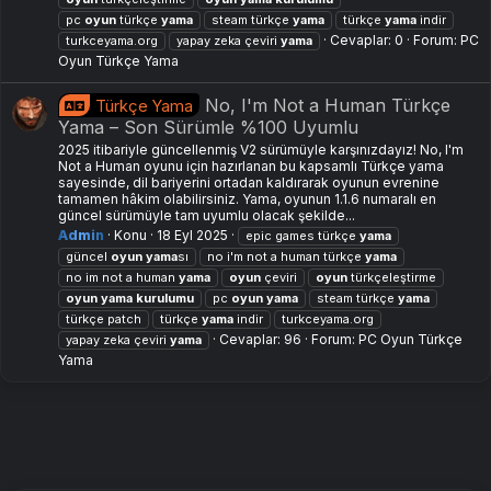
pc
oyun
türkçe
yama
steam türkçe
yama
türkçe
yama
indir
Cevaplar: 0
Forum:
PC
turkceyama.org
yapay zeka çeviri
yama
Oyun Türkçe Yama
No, I'm Not a Human Türkçe
Türkçe Yama
Yama – Son Sürümle %100 Uyumlu
2025 itibariyle güncellenmiş V2 sürümüyle karşınızdayız! No, I'm
Not a Human oyunu için hazırlanan bu kapsamlı Türkçe yama
sayesinde, dil bariyerini ortadan kaldırarak oyunun evrenine
tamamen hâkim olabilirsiniz. Yama, oyunun 1.1.6 numaralı en
güncel sürümüyle tam uyumlu olacak şekilde...
Admin
Konu
18 Eyl 2025
epic games türkçe
yama
güncel
oyun
yama
sı
no i'm not a human türkçe
yama
no im not a human
yama
oyun
çeviri
oyun
türkçeleştirme
oyun
yama
kurulumu
pc
oyun
yama
steam türkçe
yama
türkçe patch
türkçe
yama
indir
turkceyama.org
Cevaplar: 96
Forum:
PC Oyun Türkçe
yapay zeka çeviri
yama
Yama