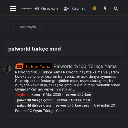
Giriş yap
Kayıt ol
Ana sayfa
palworld türkçe mod
Palworld %100 Türkçe Yama
Türkçe Yama
Palworld %100 Türkçe Yama Palworld, hayatta kalma ve yaratık
koleksiyonunu birleştiren benzersiz bir açık dünya oyunudur.
Pocketpair tarafından geliştirilen oyun, oyunculara geniş bir
dünyada keşif, inşa, savaş ve çiftçilik gibi birçok mekanik sunar.
Oyunda "Pal" adı verilen yaratıkları...
Asylum
Konu
8 Mar 2025
palworld
türkçe
palworld
türkçe
çeviri
palworld
türkçe
mod
Cevaplar: 20
palworld
türkçe
oyna
palworld
türkçe
yama
Forum:
PC Oyun Türkçe Yama