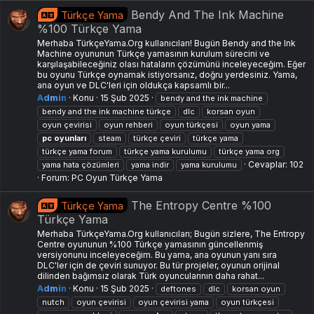
Bendy And The Ink Machine
Türkçe Yama
%100 Türkçe Yama
Merhaba TürkçeYama.Org kullanıcıları! Bugün Bendy and the Ink
Machine oyununun Türkçe yamasının kurulum sürecini ve
karşılaşabileceğiniz olası hataların çözümünü inceleyeceğim. Eğer
bu oyunu Türkçe oynamak istiyorsanız, doğru yerdesiniz. Yama,
ana oyun ve DLC'leri için oldukça kapsamlı bir...
Admin
Konu
15 Şub 2025
bendy and the ink machine
bendy and the ink machine türkçe
dlc
korsan oyun
oyun çevirisi
oyun rehberi
oyun türkçesi
oyun yama
pc
oyunları
steam
türkçe çeviri
türkçe yama
türkçe yama forum
türkçe yama kurulumu
türkçe yama org
Cevaplar: 102
yama hata çözümleri
yama i̇ndir
yama kurulumu
Forum:
PC Oyun Türkçe Yama
The Entropy Centre %100
Türkçe Yama
Türkçe Yama
Merhaba TürkçeYama.Org kullanıcıları; Bugün sizlere, The Entropy
Centre oyununun %100 Türkçe yamasının güncellenmiş
versiyonunu inceleyeceğim. Bu yama, ana oyunun yanı sıra
DLC'ler için de çeviri sunuyor. Bu tür projeler, oyunun orijinal
dilinden bağımsız olarak Türk oyuncularının daha rahat...
Admin
Konu
15 Şub 2025
deftones
dlc
korsan oyun
nutch
oyun çevirisi
oyun çevirisi yama
oyun türkçesi