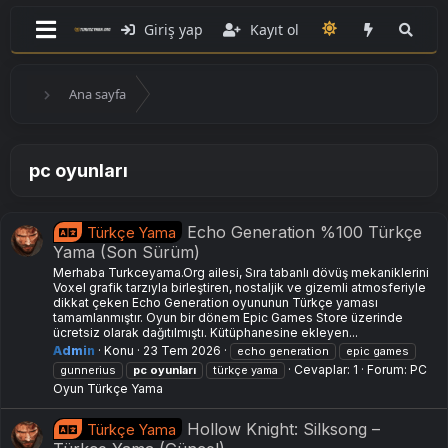
Giriş yap
Kayıt ol
Ana sayfa
pc oyunları
Echo Generation %100 Türkçe
Türkçe Yama
Yama (Son Sürüm)
Merhaba Turkceyama.Org ailesi, Sıra tabanlı dövüş mekaniklerini
Voxel grafik tarzıyla birleştiren, nostaljik ve gizemli atmosferiyle
dikkat çeken Echo Generation oyununun Türkçe yaması
tamamlanmıştır. Oyun bir dönem Epic Games Store üzerinde
ücretsiz olarak dağıtılmıştı. Kütüphanesine ekleyen...
Admin
Konu
23 Tem 2026
echo generation
epic games
Cevaplar: 1
Forum:
PC
gunnerius
pc
oyunları
türkçe yama
Oyun Türkçe Yama
Hollow Knight: Silksong –
Türkçe Yama