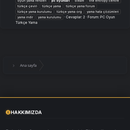
oyun yama rehberi
pc
oyunları
steam
the entropy centre
türkçe çeviri
türkçe yama
türkçe yama forum
türkçe yama kurulumu
türkçe yama org
yama hata çözümleri
Cevaplar: 2
Forum:
PC Oyun
yama i̇ndir
yama kurulumu
Türkçe Yama
Ana sayfa
HAKKIMIZDA