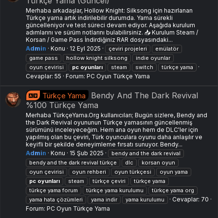
Türkçe Yama (Güncel)
Merhaba arkadaşlar, Hollow Knight: Silksong için hazırlanan
Türkçe yama artık indirilebilir durumda. Yama sürekli
güncelleniyor ve test süreci devam ediyor. Aşağıda kurulum
adımlarını ve sürüm notlarını bulabilirsiniz. 📥 Kurulum Steam /
Korsan / Game Pass İndirdiğiniz RAR dosyasındaki...
Admin
Konu
12 Eyl 2025
çeviri projeleri
emülatör
game pass
hollow knight silksong
indie oyunlar
oyun çevirisi
pc
oyunları
steam
switch
türkçe yama
Cevaplar: 55
Forum:
PC Oyun Türkçe Yama
Bendy And The Dark Revival
Türkçe Yama
%100 Türkçe Yama
Merhaba TürkçeYama.Org kullanıcıları; Bugün sizlere, Bendy and
the Dark Revival oyununun Türkçe yamasının güncellenmiş
sürümünü inceleyeceğim. Hem ana oyun hem de DLC'ler için
yapılmış olan bu çeviri, Türk oyunculara oyunu daha anlaşılır ve
keyifli bir şekilde deneyimleme fırsatı sunuyor. Bendy...
Admin
Konu
15 Şub 2025
bendy and the dark revival
bendy and the dark revival türkçe
dlc
korsan oyun
oyun çevirisi
oyun rehberi
oyun türkçesi
oyun yama
pc
oyunları
steam
türkçe çeviri
türkçe yama
türkçe yama forum
türkçe yama kurulumu
türkçe yama org
Cevaplar: 70
yama hata çözümleri
yama i̇ndir
yama kurulumu
Forum:
PC Oyun Türkçe Yama