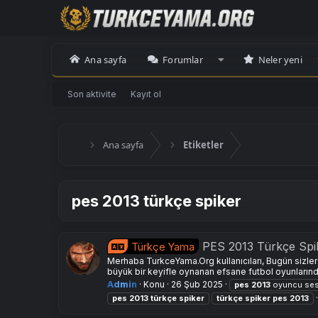
Ana sayfa
Forumlar
Neler yeni
Son aktivite
Kayıt ol
Ana sayfa
Etiketler
pes 2013 türkçe spiker
PES 2013 Türkçe Spi
Türkçe Yama
Merhaba TurkceYama.Org kullanıcıları, Bugün sizler
büyük bir keyifle oynanan efsane futbol oyunlarından
Admin
Konu
26 Şub 2025
pes
2013
oyuncu ses
pes
2013
türkçe
spiker
türkçe
spiker
pes
2013