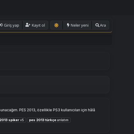
Giriş yap
Kayıt ol
Neler yeni
Ara
acağım. PES 2013, özellikle PS3 kullanıcıları için hâlâ
2013
spiker
v5
pes
2013
türkçe
anlatım