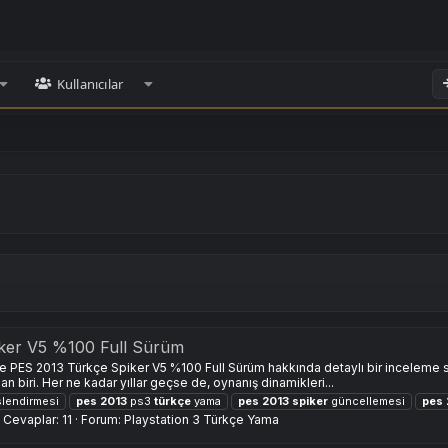
Kullanıcılar
ker V5 %100 Full Sürüm
e PES 2013 Türkçe Spiker V5 %100 Full Sürüm hakkında detaylı bir inceleme sun
 biri. Her ne kadar yıllar geçse de, oynanış dinamikleri...
lendirmesi
pes
2013
ps3
türkçe
yama
pes
2013
spiker
güncellemesi
pes
Cevaplar: 11
Forum:
Playstation 3 Türkçe Yama