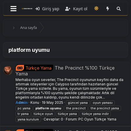
Giriş yap
Kayıt ol
Ana sayfa
platform uyumu
The Precinct %100 Türkçe
Türkçe Yama
Yama
Merhaba oyun severler, The Precinct oyununun keyfini daha da
artırmak isteyenler için Calypso tarafından hazırlanan güncel
Türkçe yama sizlerle. Bu yama, oyunun tüm sürümleriyle ve
platformlarıyla %100 uyumlu şekilde çalışmaktadır. Artık dil
engelini ortadan kaldırıp, oyunu kendi dilinizde çok...
Admin
Konu
19 May 2025
güncel yama
oyun yaması
pc yama
platform
uyumu
the precinct
the precinct yama
tr yama
türkçe oyun
türkçe yama
türkçe yama i̇ndir
Cevaplar: 0
Forum:
PC Oyun Türkçe Yama
yama kurulum