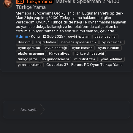
Marvel's Spiderman 2 %100
Türkçe Yama
Türkçe Yama
Merhaba TurkceYama.Org kullanıcıları, Bugün Marvel's Spider-
Man 2 için yapılmış %100 Türkçe yama hakkında bilgiler
vereceğim. Oyunun Türkçe dil desteği ile oynanmasını sağlayan
bu yama, oldukça kullanışlı ve her platformda çalışabilen bir
çözüm sunuyor. Yamanın en son sürümü olan v5, çeviride...
Admin
Konu
12 Şub 2025
çeviri hataları
deepl çevirisi
discord
erişim hatası
marvel's spider-man 2
oyun çevirisi
oyun çözümü
oyun desteği
oyun hataları
oyun kurulum
platform
uyumu
türkçe altyazı
türkçe dil desteği
türkçe yama
v5 güncellemesi
vc redist x64
yama kaldırma
Cevaplar: 37
Forum:
PC Oyun Türkçe Yama
yama kurulumu
Ana sayfa