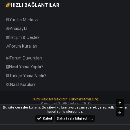
HIZLI BAĞLANTILAR
Yardım Merkezi
Anasayfa
İletişim & Destek
Forum Kuralları
Forum Duyuruları
Nasıl Yama Yapılır?
Türkçe Yama Nedir?
Nasıl Kurulur?
Tüm Hakları Saklıdır. TurkceYama.Org
Üst
Amoled Stil
Türkçe (TR)
Bu site çerezler kullanır. Bu siteyi kullanmaya devam ederek çerez kullanımımızı
Yardım
İletişim
Kurallar
Yukarı Dön
kabul etmiş olursunuz.
Alt
Kabul
Daha fazla bilgi edin…