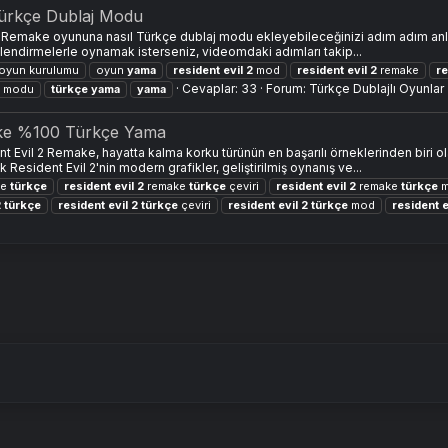
ürkçe Dublaj Modu
2 Remake oyununa nasıl Türkçe dublaj modu ekleyebileceğinizi adım adım anl
slendirmelerle oynamak isterseniz, videomdaki adımları takip...
oyun kurulumu
oyun
yama
resident
evil
2
mod
resident
evil
2
remake
re
Cevaplar: 33
Forum:
Türkçe Dublajlı Oyunlar
j modu
türkçe
yama
yama
ake %100 Türkçe Yama
Evil 2 Remake, hayatta kalma korku türünün en başarılı örneklerinden biri 
 Resident Evil 2'nin modern grafikler, geliştirilmiş oynanış ve...
ke
türkçe
resident
evil
2
remake
türkçe
çeviri
resident
evil
2
remake
türkçe
m
2
türkçe
resident
evil
2
türkçe
çeviri
resident
evil
2
türkçe
mod
resident
e