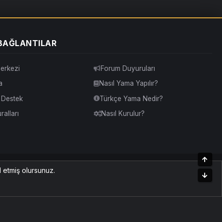
 BAĞLANTILAR
erkezi
Forum Duyuruları
a
Nasıl Yama Yapılır?
& Destek
Türkçe Yama Nedir?
alları
Nasıl Kurulur?
Üst
Yardım
İletişim
Kurallar
Yukarı Dön
l etmiş olursunuz.
Alt