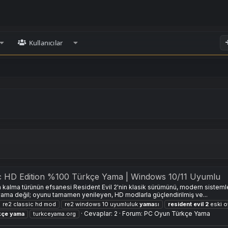
Kullanıcılar
sic HD Edition %100 Türkçe Yama | Windows 10/11 Uyumlu
kalma türünün efsanesi Resident Evil 2'nin klasik sürümünü, modern sisteml
ama değil; oyunu tamamen yenileyen, HD modlarla güçlendirilmiş ve...
re2 classic hd mod
re2 windows 10 uyumluluk
yama
sı
resident
evil
2
eski 
Cevaplar: 2
Forum:
PC Oyun Türkçe Yama
kçe
yama
turkceyama.org