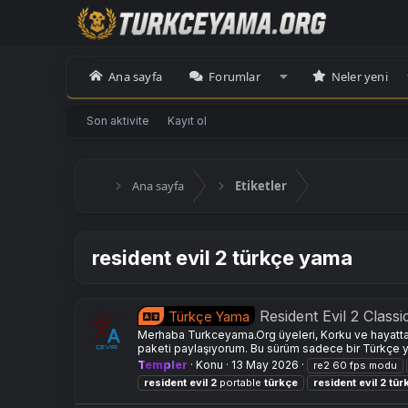
Ana sayfa
Forumlar
Neler yeni
Son aktivite
Kayıt ol
Ana sayfa
Etiketler
resident evil 2 türkçe yama
Resident Evil 2 Clas
Türkçe Yama
Merhaba Turkceyama.Org üyeleri, Korku ve hayatta 
paketi paylaşıyorum. Bu sürüm sadece bir Türkçe y
Templer
Konu
13 May 2026
re2 60 fps modu
resident
evil
2
portable
türkçe
resident
evil
2
tür