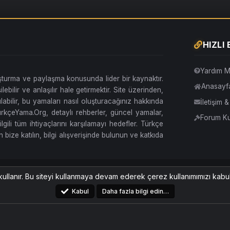
HIZLI
Yardım M
uşturma ve paylaşma konusunda lider bir kaynaktır.
Anasayf
lebilir ve anlaşılır hale getirmektir. Site üzerinden,
abilir, bu yamaları nasıl oluşturacağınız hakkında
İletişim 
. TürkçeYama.Org, detaylı rehberler, güncel yamalar,
Forum Kur
ilgili tüm ihtiyaçlarını karşılamayı hedefler. Türkçe
 bize katılın, bilgi alışverişinde bulunun ve katkıda
Amoled Stil
Türkçe (TR)
kullanır. Bu siteyi kullanmaya devam ederek çerez kullanımımızı kabu
Kabul
Daha fazla bilgi edin…