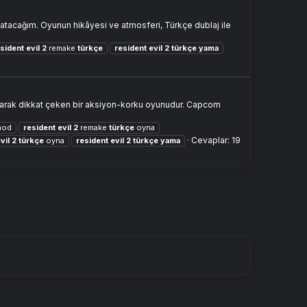
atacağım. Oyunun hikâyesi ve atmosferi, Türkçe dublaj ile
sident
evil
2
remake
türkçe
resident
evil
2
türkçe
yama
olarak dikkat çeken bir aksiyon-korku oyunudur. Capcom
od
resident
evil
2
remake
türkçe
oyna
Cevaplar: 19
vil
2
türkçe
oyna
resident
evil
2
türkçe
yama