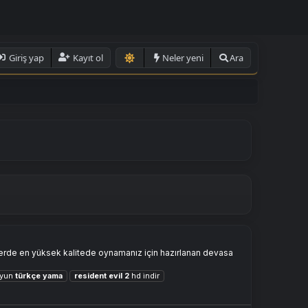
Giriş yap
Kayıt ol
Neler yeni
Ara
erde en yüksek kalitede oynamanız için hazırlanan devasa
oyun
türkçe
yama
resident
evil
2
hd i̇ndir