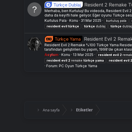
Resident 2 Remake T
Türkçe Dublaj
Merhaba, ben Kurtuluş! Bu videoda, Resident Evil 
daha da keyifli hale geliyor. Eğer oyunu Türkçe se
Kurtulus Pala
Konu
31 Mar 2025
kurtuluş pala
resident
evil
türkçe
türkçe
dublaj
türkçe
dubla
Resident Evil 2 Rem
Türkçe Yama
Resident Evil 2 Remake %100 Türkçe Yama Resident 
tarafından geliştirilen bu yapım, 1998'de çıkan klasik
Asylum
Konu
13 Mar 2025
resident
evil
2
rema
resident
evil
2
remake
türkçe
yama
resident
evil
Forum:
PC Oyun Türkçe Yama
Ana sayfa
Etiketler