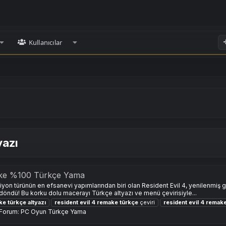
Kullanıcılar
yazı
ake %100 Türkçe Yama
 türünün en efsanevi yapımlarından biri olan Resident Evil 4, yenilenmiş graf
döndü! Bu korku dolu macerayı Türkçe altyazı ve menü çevirisiyle...
ke
türkçe
altyazı
resident
evil
4
remake
türkçe
çeviri
resident
evil
4
remak
Forum:
PC Oyun Türkçe Yama