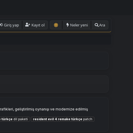
Giriş yap
Kayıt ol
Neler yeni
Ara
ikleri, geliştirilmiş oynanışı ve modernize edilmiş
e
türkçe
dil paketi
resident
evil
4
remake
türkçe
patch