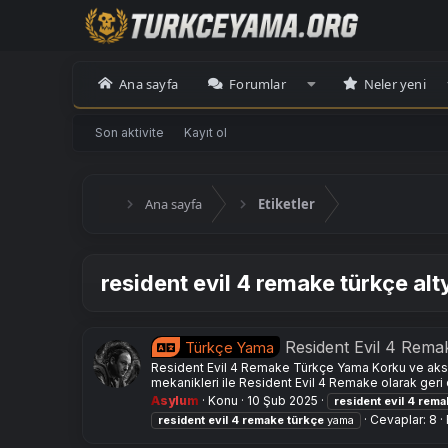
Ana sayfa
Forumlar
Neler yeni
Son aktivite
Kayıt ol
Ana sayfa
Etiketler
resident evil 4 remake türkçe alt
Resident Evil 4 Rem
Türkçe Yama
Resident Evil 4 Remake Türkçe Yama Korku ve aksiyon
mekanikleri ile Resident Evil 4 Remake olarak geri 
Asylum
Konu
10 Şub 2025
resident
evil
4
rema
Cevaplar: 8
resident
evil
4
remake
türkçe
yama