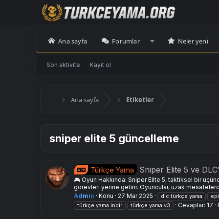
Ana sayfa
Forumlar
Neler yeni
Son aktivite
Kayıt ol
Ana sayfa
Etiketler
sniper elite 5 güncelleme
Sniper Elite 5 ve D
Türkçe Yama
🎮 Oyun Hakkında: Sniper Elite 5, taktiksel bir üçünc
görevleri yerine getirir. Oyuncular, uzak mesafeler
Admin
Konu
27 Mar 2025
dlc türkçe yama
ep
Cevaplar: 17
türkçe yama indir
türkçe yama v3