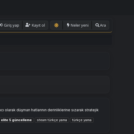
Giriş yap
Kayıt ol
Neler yeni
Ara
cı olarak düşman hatlarının derinliklerine sızarak stratejik
elite
5
güncelleme
steam türkçe yama
türkçe yama