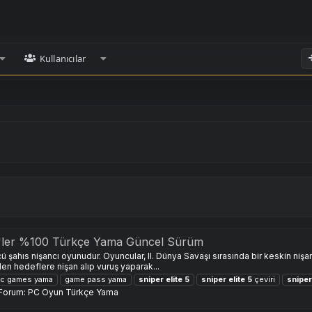
Kullanıcılar
LC'ler %100 Türkçe Yama Güncel Sürüm
ü şahıs nişancı oyunudur. Oyuncular, II. Dünya Savaşı sırasında bir keskin nişan
den hedeflere nişan alıp vuruş yaparak...
ic games yama
game pass yama
sniper
elite
5
sniper
elite
5
çeviri
sniper
Forum:
PC Oyun Türkçe Yama