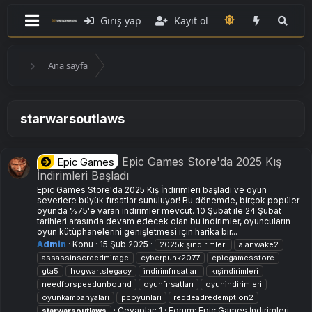
Giriş yap
Kayıt ol
Ana sayfa
starwarsoutlaws
Epic Games Store'da 2025 Kış
Epic Games
İndirimleri Başladı
Epic Games Store'da 2025 Kış İndirimleri başladı ve oyun
severlere büyük fırsatlar sunuluyor! Bu dönemde, birçok popüler
oyunda %75'e varan indirimler mevcut. 10 Şubat ile 24 Şubat
tarihleri arasında devam edecek olan bu indirimler, oyuncuların
oyun kütüphanelerini genişletmesi için harika bir...
Admin
Konu
15 Şub 2025
2025kışi̇ndirimleri
alanwake2
assassinscreedmirage
cyberpunk2077
epicgamesstore
gta5
hogwartslegacy
i̇ndirimfırsatları
kışi̇ndirimleri
needforspeedunbound
oyunfırsatları
oyuni̇ndirimleri
oyunkampanyaları
pcoyunları
reddeadredemption2
Cevaplar: 1
Forum:
Epic Games İndirimleri
starwarsoutlaws