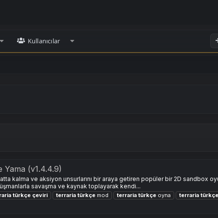
Kullanıcılar
 Yama (v1.4.4.9)
yatta kalma ve aksiyon unsurlarını bir araya getiren popüler bir 2D sandbox oy
düşmanlarla savaşma ve kaynak toplayarak kendi...
raria
türkçe
çeviri
terraria
türkçe
mod
terraria
türkçe
oyna
terraria
türkç