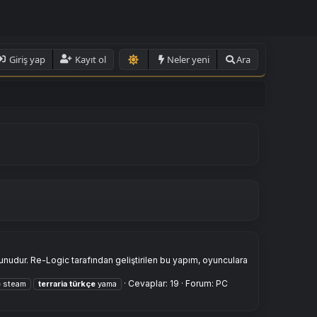
Giriş yap
Kayıt ol
Neler yeni
Ara
unudur. Re-Logic tarafından geliştirilen bu yapım, oyunculara
Cevaplar: 19
Forum:
PC
e
steam
terraria
türkçe
yama