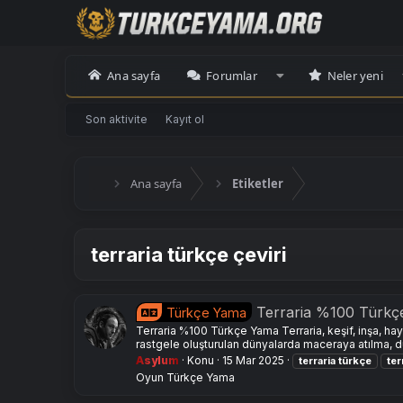
Ana sayfa
Forumlar
Neler yeni
Son aktivite
Kayıt ol
Ana sayfa
Etiketler
terraria türkçe çeviri
Terraria %100 Türkçe
Türkçe Yama
Terraria %100 Türkçe Yama Terraria, keşif, inşa, ha
rastgele oluşturulan dünyalarda maceraya atılma, 
Asylum
Konu
15 Mar 2025
terraria
türkçe
ter
Oyun Türkçe Yama