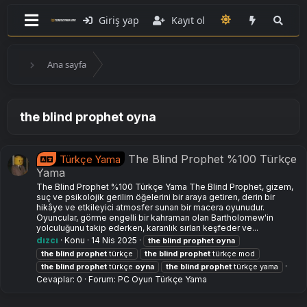
Giriş yap
Kayıt ol
Ana sayfa
the blind prophet oyna
The Blind Prophet %100 Türkçe
Türkçe Yama
Yama
The Blind Prophet %100 Türkçe Yama The Blind Prophet, gizem,
suç ve psikolojik gerilim öğelerini bir araya getiren, derin bir
hikâye ve etkileyici atmosfer sunan bir macera oyunudur.
Oyuncular, görme engelli bir kahraman olan Bartholomew'in
yolculuğunu takip ederken, karanlık sırları keşfeder ve...
dızcı
Konu
14 Nis 2025
the
blind
prophet
oyna
the
blind
prophet
türkçe
the
blind
prophet
türkçe mod
the
blind
prophet
türkçe
oyna
the
blind
prophet
türkçe yama
Cevaplar: 0
Forum:
PC Oyun Türkçe Yama