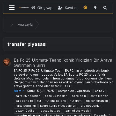
Giriş yap
Kayıt ol
Ana sayfa
transfer piyasası
Ea Fc 25 Ultimate Team: İkonik Yıldızları Bir Araya
Getirmenin Sırrı
EA FC 25 (FIFA 25) Ultimate Team, EA FC'nin bir süredir en ikonik
ve sevilen oyun modudur. Ve bu, EA Sports FC 25'te de farklı
değildir. Mod, oyuncuların hem günümüz futbol döneminden hem
de geçmişin yıldızlarından en sevdikleri oyuncuları bir kadroda bir
araya getirmelerine olanak tanır. EA FC...
Admin
Konu
5 Şub 2025
companion uygulaması
ea fc 25
ea fc 25 hedefleri
ea fc 25 modları
ea fc coin
ea fc i̇konları
ea sports fc
fut
fut champions
fut draft
fut kahramanları
hafta sonu ligi
kadro kurma mücadeleleri
promosyonlar
sezon ödülleri
squad battles
team of the week
Cevaplar: 1
transfer
piyasası
ultimate team
web uygulaması