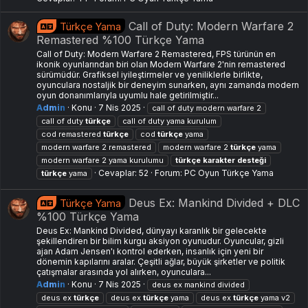
Call of Duty: Modern Warfare 2
Türkçe Yama
Remastered %100 Türkçe Yama
Call of Duty: Modern Warfare 2 Remastered, FPS türünün en
ikonik oyunlarından biri olan Modern Warfare 2'nin remastered
sürümüdür. Grafiksel iyileştirmeler ve yeniliklerle birlikte,
oyunculara nostaljik bir deneyim sunarken, aynı zamanda modern
oyun donanımlarıyla uyumlu hale getirilmiştir...
Admin
Konu
7 Nis 2025
call of duty modern warfare 2
call of duty
türkçe
call of duty yama kurulum
cod remastered
türkçe
cod
türkçe
yama
modern warfare 2 remastered
modern warfare 2
türkçe
yama
modern warfare 2 yama kurulumu
türkçe
karakter
desteği
Cevaplar: 52
Forum:
PC Oyun Türkçe Yama
türkçe
yama
Deus Ex: Mankind Divided + DLC
Türkçe Yama
%100 Türkçe Yama
Deus Ex: Mankind Divided, dünyayı karanlık bir gelecekte
şekillendiren bir bilim kurgu aksiyon oyunudur. Oyuncular, gizli
ajan Adam Jensen'ı kontrol ederken, insanlık için yeni bir
dönemin kapılarını aralar. Çeşitli ağlar, büyük şirketler ve politik
çatışmalar arasında yol alırken, oyunculara...
Admin
Konu
7 Nis 2025
deus ex mankind divided
deus ex
türkçe
deus ex
türkçe
yama
deus ex
türkçe
yama v2