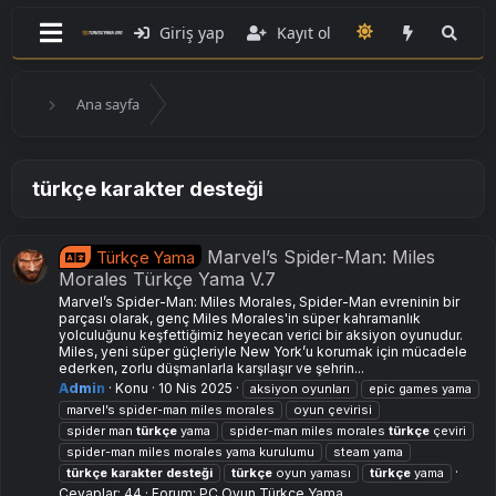
Giriş yap
Kayıt ol
Ana sayfa
türkçe karakter desteği
Marvel’s Spider-Man: Miles
Türkçe Yama
Morales Türkçe Yama V.7
Marvel’s Spider-Man: Miles Morales, Spider-Man evreninin bir
parçası olarak, genç Miles Morales'in süper kahramanlık
yolculuğunu keşfettiğimiz heyecan verici bir aksiyon oyunudur.
Miles, yeni süper güçleriyle New York’u korumak için mücadele
ederken, zorlu düşmanlarla karşılaşır ve şehrin...
Admin
Konu
10 Nis 2025
aksiyon oyunları
epic games yama
marvel’s spider-man miles morales
oyun çevirisi
spider man
türkçe
yama
spider-man miles morales
türkçe
çeviri
spider-man miles morales yama kurulumu
steam yama
türkçe
karakter
desteği
türkçe
oyun yaması
türkçe
yama
Cevaplar: 44
Forum:
PC Oyun Türkçe Yama