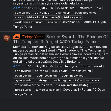
sayesinde, artık hikâyeyi ve diyalogları eksiksiz...
Admin
Konu
19 Şub 2025
27 ocak 2025
aftermath
dlc
epic games
goty edition
oyun çeviri
oyun i̇ncelemesi
steam
türkçe
karakter
desteği
türkçe
yama
Cevaplar: 99
Forum:
PC Oyun
world war z aftermath
zombie
Türkçe Yama
Broken Sword - The Shadow Of
Türkçe Yama
The Templars Reforged %100 Türkçe Yama
Merhaba TurkceYama.Org kullanıcıları, Bugün sizlere, çok sevilen
macera oyunu Broken Sword - The Shadow of The Templars'ın
Türkçe yamasının detaylarını inceleyeceğim. Bu incelemede, hem
orijinal sürümdeki hem de Reforged sürümündeki yenilikleri ve
geliştirmeleri ele alacağım. Öncelikle Broken...
Admin
Konu
14 Şub 2025
adventure game
broken sword
gog uyumlu
hernando
klasik oyun
macera oyunu
oyun çevirisi
oyun çevirmeni
oyun incelemesi
oyun yamaları
reforged
salih değirmencioğlu
scummvm
the shadow of the templars
türkçe
karakter
desteği
Cevaplar: 8
Forum:
PC Oyun
türkçe
yama
türkçe
yama indir
Türkçe Yama