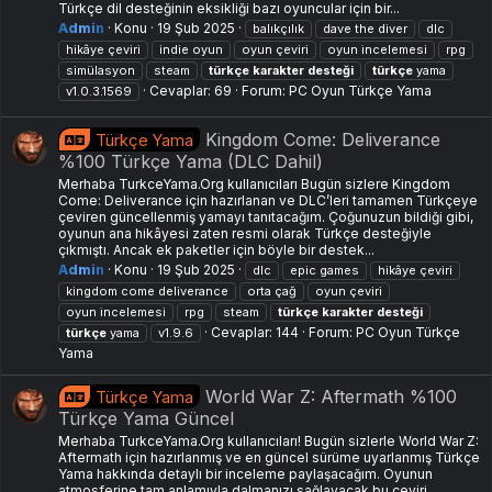
Türkçe dil desteğinin eksikliği bazı oyuncular için bir...
Admin
Konu
19 Şub 2025
balıkçılık
dave the diver
dlc
hikâye çeviri
indie oyun
oyun çeviri
oyun i̇ncelemesi
rpg
simülasyon
steam
türkçe
karakter
desteği
türkçe
yama
Cevaplar: 69
Forum:
PC Oyun Türkçe Yama
v1.0.3.1569
Kingdom Come: Deliverance
Türkçe Yama
%100 Türkçe Yama (DLC Dahil)
Merhaba TurkceYama.Org kullanıcıları Bugün sizlere Kingdom
Come: Deliverance için hazırlanan ve DLC’leri tamamen Türkçeye
çeviren güncellenmiş yamayı tanıtacağım. Çoğunuzun bildiği gibi,
oyunun ana hikâyesi zaten resmi olarak Türkçe desteğiyle
çıkmıştı. Ancak ek paketler için böyle bir destek...
Admin
Konu
19 Şub 2025
dlc
epic games
hikâye çeviri
kingdom come deliverance
orta çağ
oyun çeviri
oyun i̇ncelemesi
rpg
steam
türkçe
karakter
desteği
Cevaplar: 144
Forum:
PC Oyun Türkçe
türkçe
yama
v1.9.6
Yama
World War Z: Aftermath %100
Türkçe Yama
Türkçe Yama Güncel
Merhaba TurkceYama.Org kullanıcıları! Bugün sizlerle World War Z:
Aftermath için hazırlanmış ve en güncel sürüme uyarlanmış Türkçe
Yama hakkında detaylı bir inceleme paylaşacağım. Oyunun
atmosferine tam anlamıyla dalmanızı sağlayacak bu çeviri