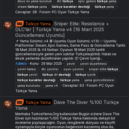
deus ex yama kurulum
dlc
türkçe
epic games
türkçe
yama
steam
türkçe
yama
türkçe
karakter
desteği
türkçe
yama
Cevaplar: 38
Forum:
PC Oyun Türkçe Yama
Sniper Elite: Resistance +
Türkçe Yama
DLC’ler | Türkçe Yama v4 [18 Mart 2025
Güncellemesi Uyumlu]
📌 Yama Sürümü: v4 📆 Uyumlu Oyun Sürümü: v1.10 ✅ Uyumlu
Platformlar: Steam, Epic Games, Game Pass 📅 Güncelleme Tarihi:
18 Mart 2025 📝 V4 Notları: Oyunun 18 Mart 2025 tarihli
güncellemesiyle gelen yeni satırlar Türkçeleştirildi. Hatalı ve
eksik yerlerde düzeltmeler yapıldı. 📦 Çeviri İçeriği...
Admin
Konu
29 Mar 2025
çeviri
çeviri düzeltmesi
çeviri hatası
dlc çevirisi
oyun çevirisi
sniper elite
türkçe
türkçe
çeviri
türkçe
dil
desteği
türkçe
içerik
türkçe
karakter
desteği
türkçe
yama
yama güncellemesi
Cevaplar: 93
Forum:
PC Oyun
yama kurulumu
yama v4
Türkçe Yama
Dave The Diver %100 Türkçe
Türkçe Yama
Yama
Merhaba TurkceYama.Org kullanıcıları Bugün sizlere Dave The
Diver için hazırlanan %100 Türkçe Yama hakkında detaylı bir
inceleme paylaşacağım. Oyun, rengârenk dünyası ve keyifli
oynanışıyla birçok oyuncunun beğenisini kazanmış olsa da,