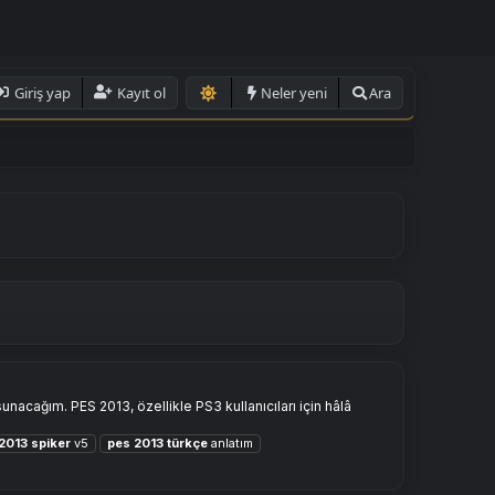
Giriş yap
Kayıt ol
Neler yeni
Ara
acağım. PES 2013, özellikle PS3 kullanıcıları için hâlâ
2013
spiker
v5
pes
2013
türkçe
anlatım