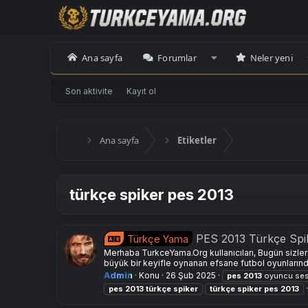
Ana sayfa
Forumlar
Neler yeni
Son aktivite
Kayıt ol
Ana sayfa
Etiketler
türkçe spiker pes 2013
PES 2013 Türkçe Spi
Türkçe Yama
Merhaba TurkceYama.Org kullanıcıları, Bugün sizler
büyük bir keyifle oynanan efsane futbol oyunlarından
Admin
Konu
26 Şub 2025
pes
2013
oyuncu ses
pes
2013
türkçe
spiker
türkçe
spiker
pes
2013