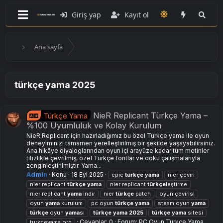
Giriş yap
Kayıt ol
Ana sayfa
türkçe yama 2025
NieR Replicant Türkçe Yama –
Türkçe Yama
%100 Uyumluluk ve Kolay Kurulum
NieR Replicant için hazırladığımız bu özel Türkçe yama ile oyun
deneyiminizi tamamen yerelleştirilmiş bir şekilde yaşayabilirsiniz.
Ana hikâye diyaloglarından oyun içi arayüze kadar tüm metinler
titizlikle çevrilmiş, özel Türkçe fontlar ve doku çalışmalarıyla
zenginleştirilmiştir. Yama...
Admin
Konu
18 Eyl 2025
epic
türkçe
yama
nier çeviri
nier replicant
türkçe
yama
nier replicant
türkçe
leştirme
nier replicant
yama
indir
nier
türkçe
patch
oyun çevirisi
oyun
yama
kurulum
pc oyun
türkçe
yama
steam oyun
yama
türkçe
oyun
yama
sı
türkçe
yama
2025
türkçe
yama
sitesi
Cevaplar: 0
Forum:
PC Oyun Türkçe Yama
turkceyama.org