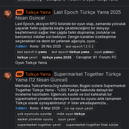
Last Epoch Türkçe Yama 2025
Türkçe Yama
Nisan Güncel
Last Epoch, aksiyon RPG türünde bir oyun olup, zamanda yolculuk
yaparak farklı çağlarda keşfe çıkabileceğiniz bir dünyayı
keşfetmenizi sağlar. Her çağda farklı düşmanlar, zorluklar ve
benzersiz ödüller sizi bekliyor. Zengin karakter özelleştirme
seçenekleri ve derin bir yetenek ağacıyla, oyun...
Admin
Konu
26 Nis 2025
last epoch 1.2.0.2
last epoch tr
yama
last epoch
türkçe
yama
oyun
yama
sı
Cevaplar: 91
Forum:
PC
türkçe
çeviri
türkçe
yama
2025
Oyun Türkçe Yama
Supermarket Together Türkçe
Türkçe Yama
Yama (12 Nisan Güncel)
Merhaba TurkceYama.Org kullanıcıları, Bugün sizlere Supermarket
Together Türkçe Yama - %100 Türkçe hakkında detaylı bir
inceleme hazırladım. Eğlenceli, kaotik ve bol kahkahalı bir
süpermarket yönetimi deneyimi sunan bu oyunu artık tamamen
Türkçe olarak oynayabilirsiniz! 🎉 İster arkadaşlarınızla...
Admin
Konu
6 Mar 2025
co-op oyun çeviri
çok oyunculu oyunlar
indie oyun
türkçe
market yönetimi oyunu
oyun çeviri
supermarket together çeviri
supermarket together final sürüm