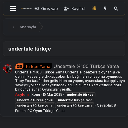
Giriş yap
Kayıt ol
Ana sayfa
undertale türkçe
Undertale %100 Türkçe Yama
Türkçe Yama
Undertale %100 Türkçe Yama Undertale, benzersiz oynanışı ve
derin hikâyesiyle dikkat çeken bir bağımsız rol yapma oyunudur.
Toby Fox tarafından geliştirilen bu yapım, oyunculara barışçıl veya
savaşçı yollarla ilerleyebilecekleri, unutulmaz karakterlerle dolu
bir dünya sunar. Oyuncular yeraltı...
Asylum
Konu
15 Mar 2025
undertale
türkçe
undertale
türkçe
çeviri
undertale
türkçe
mod
Cevaplar: 8
undertale
türkçe
oyna
undertale
türkçe
yama
Forum:
PC Oyun Türkçe Yama