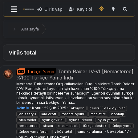
Giriş yap
Kayıt ol
Ana sayfa
virüs total
Tomb Raider IV-VI [Remastered]
Türkçe Yama
%100 Türkçe Yama İndir
Merhaba TurkceYama.Org kullanıcıları, Bugün sizlere Tomb Raider
IV-VI Remastered oyunları için hazırlanan %100 Türkçe yama
hakkında detaylı bir inceleme sunacağım. Eğer bu oyunları Türkçe
olarak oynamak istiyorsanız, hazırlanan bu yama sayesinde harika
bir deneyim sizi bekliyor. Yama...
Admin
Konu
22 Şub 2025
aksiyon
çeviri
eski oyunlar
janissary0
lara croft
macera oyunu
mediafire
nostalji
omb raider
oyun çevirisi
oyun türkçesi
oyun yaması
remastered
steam
steam deck
türkçe destek
türkçe yama
Cevaplar: 17
türkçe yama forum
virüs
total
yama kurulumu
Forum:
PC Oyun Türkçe Yama