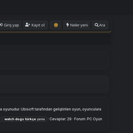
Giriş yap
Kayıt ol
Neler yeni
Ara
yunudur. Ubisoft tarafından geliştirilen oyun, oyunculara
Cevaplar: 29
Forum:
PC Oyun
watch
dogs
türkçe
yama