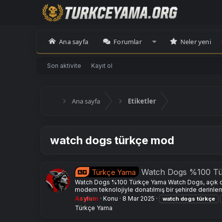
Ana sayfa
Forumlar
Neler yeni
Son aktivite
Kayıt ol
Ana sayfa
Etiketler
watch dogs türkçe mod
Watch Dogs %100 T
Türkçe Yama
Watch Dogs %100 Türkçe Yama Watch Dogs, açık düny
modern teknolojiyle donatılmış bir şehirde derinle
Asylum
Konu
8 Mar 2025
watch
dogs
türkçe
Türkçe Yama