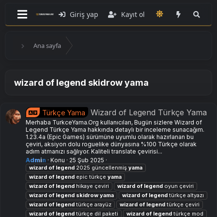
Giriş yap
Kayıt ol
Ana sayfa
wizard of legend skidrow yama
Wizard of Legend Türkçe Yama
Türkçe Yama
Merhaba TurkceYama.Org kullanıcıları, Bugün sizlere Wizard of
Legend Türkçe Yama hakkında detaylı bir inceleme sunacağım.
1.23.4a (Epic Games) sürümüne uyumlu olarak hazırlanan bu
çeviri, aksiyon dolu roguelike dünyasına %100 Türkçe olarak
adım atmanızı sağlıyor. Kaliteli translate çevirisi...
Admin
Konu
25 Şub 2025
wizard
of
legend
2025 güncellenmiş
yama
wizard
of
legend
epic türkçe
yama
wizard
of
legend
hikaye çeviri
wizard
of
legend
oyun çeviri
wizard
of
legend
skidrow
yama
wizard
of
legend
türkçe altyazı
wizard
of
legend
türkçe arayüz
wizard
of
legend
türkçe çeviri
wizard
of
legend
türkçe dil paketi
wizard
of
legend
türkçe mod