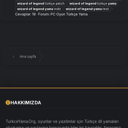
wizard
of
legend
türkçe patch
wizard
of
legend
türkçe
yama
wizard
of
legend
yama
i̇ndir
wizard
of
legend
yama
test
Cevaplar: 19
Forum:
PC Oyun Türkçe Yama
Ana sayfa
HAKKIMIZDA
TurkceYama.Org, oyunlar ve yazılımlar için Türkçe dil yamaları
oluşturma ve paylaşma konusunda lider bir kaynaktır. Amacımız,