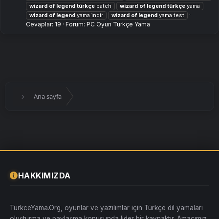
wizard
of
legend
türkçe
patch
wizard
of
legend
türkçe
yama
wizard
of
legend
yama i̇ndir
wizard
of
legend
yama test
Cevaplar: 19
Forum:
PC Oyun Türkçe Yama
Ana sayfa
HAKKIMIZDA
TurkceYama.Org, oyunlar ve yazılımlar için Türkçe dil yamaları
oluşturma ve paylaşma konusunda lider bir kaynaktır. Amacımız,