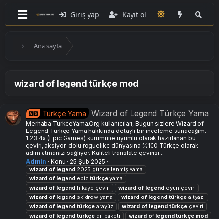
Giriş yap
Kayıt ol
Ana sayfa
wizard of legend türkçe mod
Wizard of Legend Türkçe Yama
Türkçe Yama
Merhaba TurkceYama.Org kullanıcıları, Bugün sizlere Wizard of
Legend Türkçe Yama hakkında detaylı bir inceleme sunacağım.
1.23.4a (Epic Games) sürümüne uyumlu olarak hazırlanan bu
çeviri, aksiyon dolu roguelike dünyasına %100 Türkçe olarak
adım atmanızı sağlıyor. Kaliteli translate çevirisi...
Admin
Konu
25 Şub 2025
wizard
of
legend
2025 güncellenmiş yama
wizard
of
legend
epic
türkçe
yama
wizard
of
legend
hikaye çeviri
wizard
of
legend
oyun çeviri
wizard
of
legend
skidrow yama
wizard
of
legend
türkçe
altyazı
wizard
of
legend
türkçe
arayüz
wizard
of
legend
türkçe
çeviri
wizard
of
legend
türkçe
dil paketi
wizard
of
legend
türkçe
mod