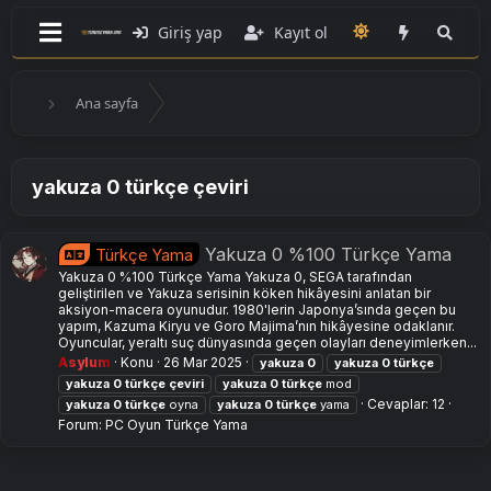
Giriş yap
Kayıt ol
Ana sayfa
yakuza 0 türkçe çeviri
Yakuza 0 %100 Türkçe Yama
Türkçe Yama
Yakuza 0 %100 Türkçe Yama Yakuza 0, SEGA tarafından
geliştirilen ve Yakuza serisinin köken hikâyesini anlatan bir
aksiyon-macera oyunudur. 1980'lerin Japonya’sında geçen bu
yapım, Kazuma Kiryu ve Goro Majima’nın hikâyesine odaklanır.
Oyuncular, yeraltı suç dünyasında geçen olayları deneyimlerken...
Asylum
Konu
26 Mar 2025
yakuza
0
yakuza
0
türkçe
yakuza
0
türkçe
çeviri
yakuza
0
türkçe
mod
Cevaplar: 12
yakuza
0
türkçe
oyna
yakuza
0
türkçe
yama
Forum:
PC Oyun Türkçe Yama