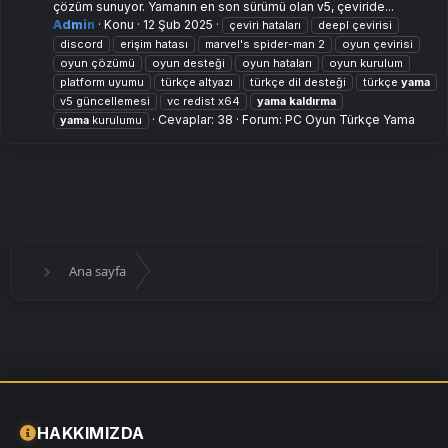
çözüm sunuyor. Yamanın en son sürümü olan v5, çeviride...
Admin
Konu
12 Şub 2025
çeviri hataları
deepl çevirisi
discord
erişim hatası
marvel's spider-man 2
oyun çevirisi
oyun çözümü
oyun desteği
oyun hataları
oyun kurulum
platform uyumu
türkçe altyazı
türkçe dil desteği
türkçe
yama
v5 güncellemesi
vc redist x64
yama
kaldırma
Cevaplar: 38
Forum:
PC Oyun Türkçe Yama
yama
kurulumu
Ana sayfa
HAKKIMIZDA