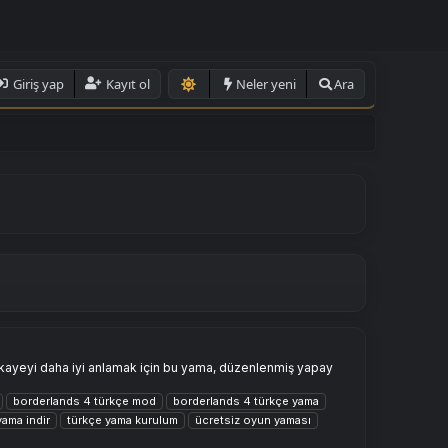
Giriş yap
Kayıt ol
Neler yeni
Ara
kayeyi daha iyi anlamak için bu yama, düzenlenmiş yapay
borderlands 4 türkçe mod
borderlands 4 türkçe yama
ama indir
türkçe yama kurulum
ücretsiz oyun yaması