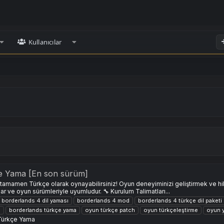
Kullanıcılar
e Yama [En son sürüm]
amamen Türkçe olarak oynayabilirsiniz! Oyun deneyiminizi geliştirmek ve hi
lar ve oyun sürümleriyle uyumludur. 🔧 Kurulum Talimatları...
borderlands 4 dil yaması
borderlands 4 mod
borderlands 4 türkçe dil paketi
e
borderlands türkçe yama
oyun türkçe patch
oyun türkçeleştirme
oyun y
Türkçe Yama