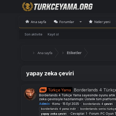
Ana sayfa
Forumlar
Neler yeni
Son aktivite
Kayıt ol
Ana sayfa
Etiketler
yapay zeka çeviri
Borderlands 4 Türkç
Türkçe Yama
Borderlands 4 Türkçe Yama sayesinde oyunu artık t
zeka çevirisiyle hazırlanmıştır. Üstelik tüm platform
Admin
Konu
15 Eyl 2025
borderlands 4
çeviri
borderlands 4 yama indir
borderlands serisi türkç
Cevaplar: 1
Forum:
PC Oyun 
yapay
zeka
çeviri