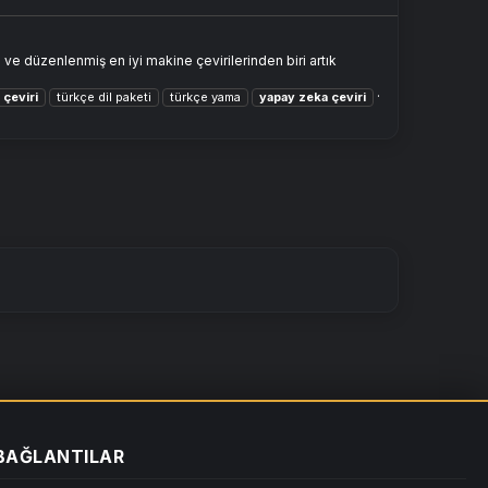
 düzenlenmiş en iyi makine çevirilerinden biri artık
n
çeviri
türkçe dil paketi
türkçe yama
yapay
zeka
çeviri
 BAĞLANTILAR