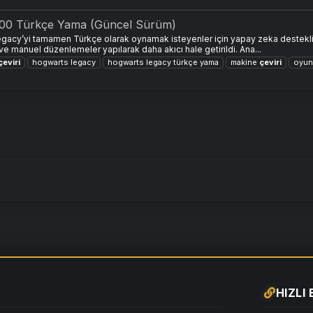
00 Türkçe Yama (Güncel Sürüm)
gacy’yi tamamen Türkçe olarak oynamak isteyenler için yapay zeka destekli ve
 ve manuel düzenlemeler yapılarak daha akıcı hale getirildi. Ana...
çeviri
hogwarts legacy
hogwarts legacy türkçe yama
makine
çeviri
oyu
HIZLI