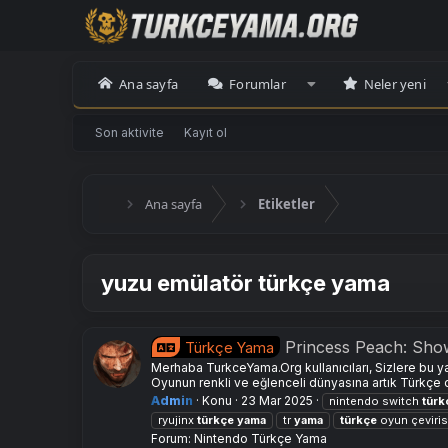
Ana sayfa
Forumlar
Neler yeni
Son aktivite
Kayıt ol
Ana sayfa
Etiketler
yuzu emülatör türkçe yama
Princess Peach: Sh
Türkçe Yama
Merhaba TurkceYama.Org kullanıcıları, Sizlere bu 
Oyunun renkli ve eğlenceli dünyasına artık Türkçe o
Admin
Konu
23 Mar 2025
nintendo switch
türk
ryujinx
türkçe
yama
tr
yama
türkçe
oyun çeviris
Forum:
Nintendo Türkçe Yama