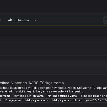
Kullanıcılar
owtime Nintendo %100 Türkçe Yama
yazımda uzun süredir merakla beklenen Princess Peach: Showtime Türkçe Yama
larak adım atabileceğiniz bu yama sayesinde, dil bariyerini...
çe
yama
nintendo switch
yama
nintendo
türkçe
yama
princess peach sh
i
türkçe
yama
türkçe
yama
indir
türkçe
yama
kurulumu
yama
1.0.0 sürü