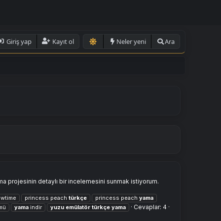
Giriş yap
Kayıt ol
Neler yeni
Ara
 projesinin detaylı bir incelemesini sunmak istiyorum.
owtime
princess peach
türkçe
princess peach
yama
Cevaplar: 4
mü
yama
indir
yuzu
emülatör
türkçe
yama