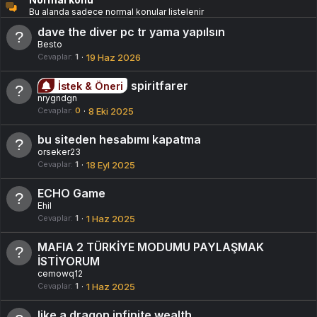
l
Bu alanda sadece normal konular listelenir
i
dave the diver pc tr yama yapılsın
Besto
Cevaplar
1
19 Haz 2026
spiritfarer
İstek & Öneri
nrygndgn
Cevaplar
0
8 Eki 2025
bu siteden hesabımı kapatma
orseker23
Cevaplar
1
18 Eyl 2025
ECHO Game
Ehil
Cevaplar
1
1 Haz 2025
MAFIA 2 TÜRKİYE MODUMU PAYLAŞMAK
İSTİYORUM
cemowq12
Cevaplar
1
1 Haz 2025
like a dragon infinite wealth