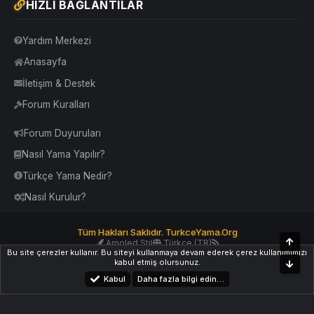
HIZLI BAĞLANTILAR
Yardım Merkezi
Anasayfa
İletişim & Destek
Forum Kuralları
Forum Duyuruları
Nasıl Yama Yapılır?
Türkçe Yama Nedir?
Nasıl Kurulur?
Tüm Hakları Saklıdır. TurkceYama.Org
Üst
Amoled Stil
Türkçe (TR)
Bu site çerezler kullanır. Bu siteyi kullanmaya devam ederek çerez kullanımımızı
Yardım
İletişim
Kurallar
Yukarı Dön
kabul etmiş olursunuz.
Alt
Kabul
Daha fazla bilgi edin…