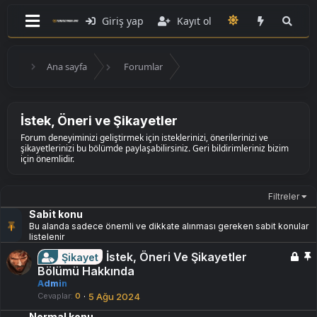
Giriş yap
Kayıt ol
Ana sayfa
Forumlar
İstek, Öneri ve Şikayetler
Forum deneyiminizi geliştirmek için isteklerinizi, önerilerinizi ve
şikayetlerinizi bu bölümde paylaşabilirsiniz. Geri bildirimleriniz bizim
için önemlidir.
Filtreler
Sabit konu
Bu alanda sadece önemli ve dikkate alınması gereken sabit konular
listelenir
K
S
İstek, Öneri Ve Şikayetler
Şikayet
i
a
Bölümü Hakkında
l
b
Admin
i
i
Cevaplar
0
5 Ağu 2024
t
t
Normal konu