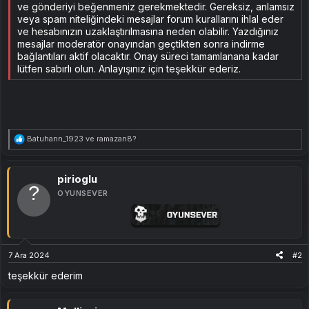
ve gönderiyi beğenmeniz gerekmektedir. Gereksiz, anlamsız
veya spam niteliğindeki mesajlar forum kurallarını ihlal eder
ve hesabınızın uzaklaştırılmasına neden olabilir. Yazdığınız
mesajlar moderatör onayından geçtikten sonra indirme
bağlantıları aktif olacaktır. Onay süreci tamamlanana kadar
lütfen sabırlı olun. Anlayışınız için teşekkür ederiz.
T
Batuhann_1923
ve
ramazan8?
e
p
k
i
pirioglu
l
OYUNSEVER
e
r
:
7 Ara 2024
#2
teşekkür ederim