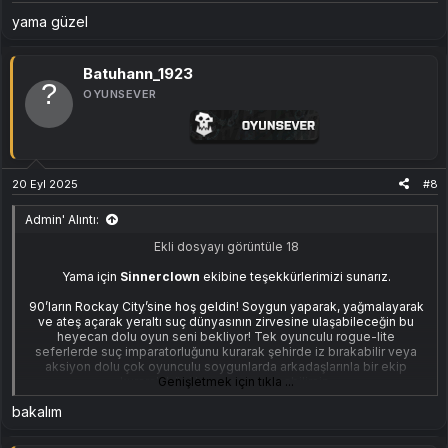
yama güzel
Batuhann_1923
OYUNSEVER
20 Eyl 2025
#8
Admin' Alıntı:
Ekli dosyayı görüntüle 18
Yama için
Sinnerclown
ekibine teşekkürlerimizi sunarız.
90’ların Rockay City’sine hoş geldin! Soygun yaparak, yağmalayarak
ve ateş açarak yeraltı suç dünyasının zirvesine ulaşabileceğin bu
heyecan dolu oyun seni bekliyor! Tek oyunculu rogue-lite
seferlerde suç imparatorluğunu kurarak şehirde iz bırakabilir veya
aksiyon dolu çok oyunculu soygunlarda arkadaşlarınla bir ekip
kurarak büyük vurgunlar yapabilirsin.
Genişletmek için tıkla ...
bakalım
Soygunları başarıyla gerçekleştirmek için geniş bir silah ve ekipman
yelpazesine sahip olacaksın. Polis kuvvetleri ve rakip çetelerle
çatışarak, ya ateş açarak ya da gizli bir şekilde işini hallederek