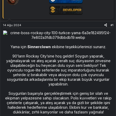
14 Ağu 2024
#1
Yama için
Sinnerclown
ekibine teşekkürlerimizi sunarız.
90’ların Rockay City’sine hoş geldin! Soygun yaparak,
yağmalayarak ve ateş açarak yeraltı suç dünyasının zirvesine
ulaşabileceğin bu heyecan dolu oyun seni bekliyor! Tek
oyunculu rogue-lite seferlerde suç imparatorluğunu kurarak
şehirde iz bırakabilir veya aksiyon dolu çok oyunculu
soygunlarda arkadaşlarınla bir ekip kurarak büyük vurgunlar
yapabilirsin.
Soygunları başarıyla gerçekleştirmek için geniş bir silah ve
ekipman yelpazesine sahip olacaksın. Polis kuvvetleri ve rakip
çetelerle çatışarak, ya ateş açarak ya da gizli bir şekilde işini
hallederek hedeflerine ulaşabilirsin. Ekibini kur ve bankalar,
dükkânlar, zırhlı kamyonlar ve daha fazlasını yağmala!