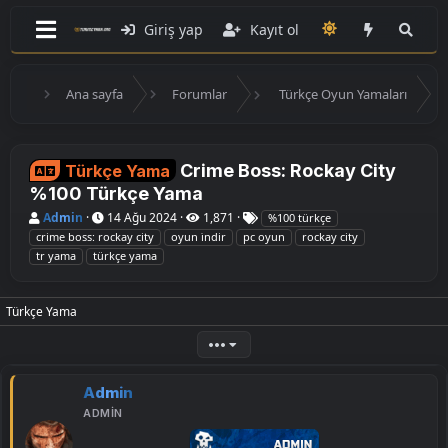
Giriş yap
Kayıt ol
Ana sayfa
Forumlar
Türkçe Oyun Yamaları
Crime Boss: Rockay City
Türkçe Yama
%100 Türkçe Yama
K
B
E
Admin
14 Ağu 2024
1,871
%100 türkçe
o
a
t
crime boss: rockay city
oyun i̇ndir
pc oyun
rockay city
n
ş
i
tr yama
türkçe yama
u
l
k
y
a
e
u
n
t
B
g
l
Türkçe Yama
a
ı
e
ş
ç
r
•••
l
t
a
a
t
r
Admin
a
i
n
h
ADMIN
i