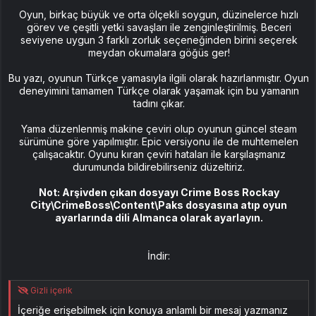
Oyun, birkaç büyük ve orta ölçekli soygun, düzinelerce hızlı
görev ve çeşitli yetki savaşları ile zenginleştirilmiş. Beceri
seviyene uygun 3 farklı zorluk seçeneğinden birini seçerek
meydan okumalara göğüs ger!
Bu yazı, oyunun Türkçe yamasıyla ilgili olarak hazırlanmıştır. Oyun
deneyimini tamamen Türkçe olarak yaşamak için bu yamanın
tadını çıkar.
Yama düzenlenmiş makine çeviri olup oyunun güncel steam
sürümüne göre yapılmıştır. Epic versiyonu ile de muhtemelen
çalışacaktır. Oyunu kıran çeviri hataları ile karşılaşmanız
durumunda bildirebilirseniz düzeltiriz.
Not: Arşivden çıkan dosyayı Crime Boss Rockay
City\CrimeBoss\Content\Paks dosyasına atıp oyun
ayarlarında dili Almanca olarak ayarlayın.
İndir:
Gizli içerik
İçeriğe erişebilmek için konuya anlamlı bir mesaj yazmanız