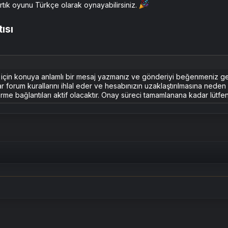
tık oyunu Türkçe olarak oynayabilirsiniz.
sı​
k için konuya anlamlı bir mesaj yazmanız ve gönderiyi beğenmeniz g
ar forum kurallarını ihlal eder ve hesabınızın uzaklaştırılmasına nede
rme bağlantıları aktif olacaktır. Onay süreci tamamlanana kadar lütfen 