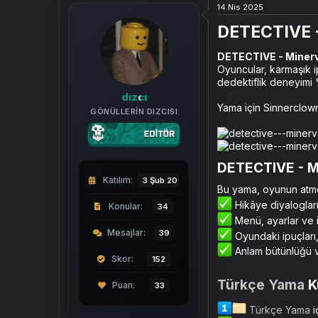
a
a
14 Nis 2025
t
r
DETECTIVE 
a
i
n
h
i
DETECTIVE - Miner
Oyuncular, karmaşık ip
dedektiflik deneyim
dızcı
Yama için Sinnerclown
GÖNÜLLERIN DIZCISI
DETECTIVE - M
Katılım
3 Şub 2025
Bu yama, oyunun atmos
Hikâye diyalogları
Konular
34
Menü, ayarlar ve ip
Mesajlar
39
Oyundaki ipuçları,
Anlam bütünlüğü ve
Skor
152
Türkçe Yama
K
33
Türkçe Yama
i