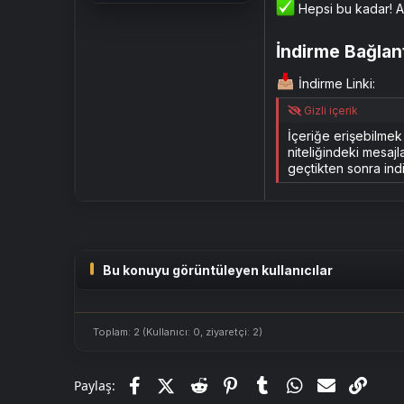
Hepsi bu kadar! Ar
İndirme Bağlantı
İndirme Linki:
Gizli içerik
İçeriğe erişebilme
niteliğindeki mesajl
geçtikten sonra indi
Bu konuyu görüntüleyen kullanıcılar
Toplam: 2 (Kullanıcı: 0, ziyaretçi: 2)
Facebook
X (Twitter)
Reddit
Pinterest
Tumblr
WhatsApp
E-posta
Link
Paylaş: