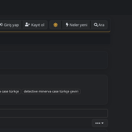
Giriş yap
Kayıt ol
Neler yeni
Ara
a case türkçe
detective minerva case türkçe çeviri
•••