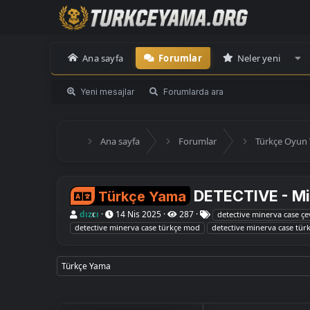
Ana sayfa
Forumlar
Neler yeni
Yeni mesajlar
Forumlarda ara
Ana sayfa
Forumlar
Türkçe Oyun 
DETECTIVE - M
Türkçe Yama
K
B
E
dızcı
14 Nis 2025
287
detective minerva case çev
o
a
t
detective minerva case türkçe mod
detective minerva case tür
n
ş
i
u
l
k
y
a
e
u
n
t
Türkçe Yama
B
g
l
a
ı
e
ş
ç
r
l
t