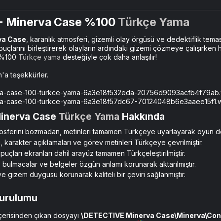
- Minerva Case %100
Türkçe Yama
va Case
, karanlık atmosferi, gizemli olay örgüsü ve dedektiflik tem
uçlarını birleştirerek olayların ardındaki gizemi çözmeye çalışırken he
i %100
Türkçe yama
desteğiyle çok daha anlaşılır!
'a teşekkürler.
inerva Case
Türkçe Yama
Hakkında​
ferini bozmadan, metinleri tamamen Türkçeye uyarlayarak oyun deney
, karakter açıklamaları ve görev metinleri Türkçeye çevrilmiştir.
uçları ekranları dahil arayüz tamamen Türkçeleştirilmiştir.
 bulmacalar ve belgeler özgün anlamı korunarak aktarılmıştır.
 gizem duygusu korunarak kaliteli bir çeviri sağlanmıştır.
urulumu​
çerisinden çıkan dosyayı
\DETECTIVE Minerva Case\Minerva\Con