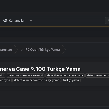
Kullanıcılar
Yamaları
PC Oyun Türkçe Yama
inerva Case %100 Türkçe Yama
iri
detective minerva case mod
detective minerva case oyna
detective minerv
kçe oyna
detective minerva case türkçe yama
türkçe yama