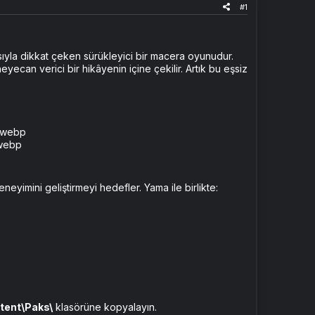
#1
asıyla dikkat çeken sürükleyici bir macera oyunudur.
yecan verici bir hikâyenin içine çekilir. Artık bu eşsiz
imini geliştirmeyi hedefler. Yama ile birlikte:
tent\Paks\
klasörüne kopyalayın.