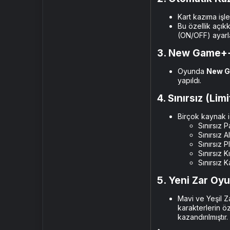
Kart kazıma işl
Bu özellik açık
(ON/OFF) ayarlar
3. New Game++
Oyunda
New 
yapıldı.
4. Sınırsız (Lim
Birçok kaynak i
Sınırsız 
Sınırsız A
Sınırsız P
Sınırsız 
Sınırsız 
5. Yeni Zar Oyu
Mavi ve Yeşil Z
karakterlerin ö
kazandırılmıştır.