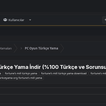
Kullanıcılar
Yamaları
PC Oyun Türkçe Yama
Türkçe Yama İndir (%100 Türkçe ve Soruns
a
fortune's mill türkçe yama
fortune's mill türkçe yama download
fortune's mi
urkceyama org fortune's mill yama