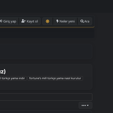
Giriş yap
Kayıt ol
Neler yeni
Ara
uz)
ll türkçe yama indir
fortune's mill türkçe yama nasıl kurulur
•••