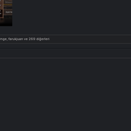
: 254
0nge
,
farukjuan
ve 269 diğerleri