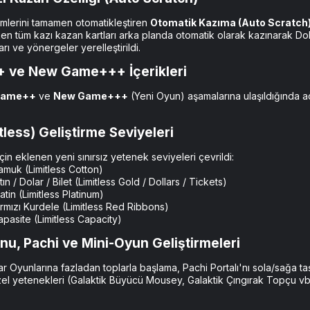
emlerini tamamen otomatikleştiren
Otomatik Kazıma (Auto Scratch
ken tüm kazı kazan kartları arka planda otomatik olarak kazınarak Dol
ı ve yönergeler yerelleştirildi.
 ve New Game+++ İçerikleri​
Game++
ve
New Game+++
(Yeni Oyun) aşamalarına ulaşıldığında açıl
itless) Geliştirme Seviyeleri​
çin eklenen yeni sınırsız yetenek seviyeleri çevrildi:
Pamuk (Limitless Cotton)
ltın / Dolar / Bilet (Limitless Gold / Dollars / Tickets)
latin (Limitless Platinum)
Kırmızı Kurdele (Limitless Red Ribbons)
Kapasite (Limitless Capacity)
nu, Pachi ve Mini-Oyun Geliştirmeleri​
ar Oyunlarına fazladan toplarla başlama, Pachi Portalı'nı sola/sağa 
zel yetenekleri (Galaktik Büyücü Mousey, Galaktik Çıngırak Topçu vb