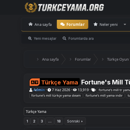
Ana sayfa
Forumlar
Neler yeni
Yeni mesajlar
Forumlarda ara
Ana sayfa
Forumlar
Türkçe Oyun 
Fortune's Mill 
Türkçe Yama
K
B
E
Admin
7 Haz 2026
13,919
fortune's mill tr yam
o
a
t
fortune's mill türkçe yama steam
fortune's mill yama indir
t
n
ş
i
u
l
k
y
a
e
u
n
t
Türkçe Yama
B
g
l
a
ı
e
1
2
3
…
18
Sonraki
ş
ç
r
l
t