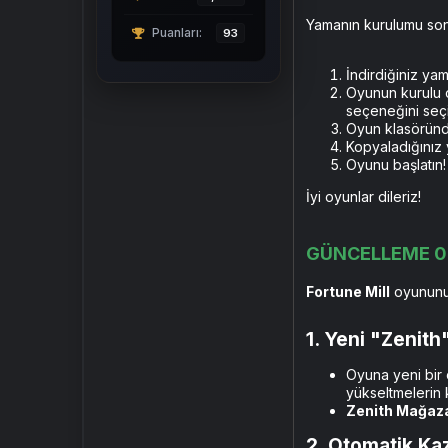
Yamanın kurulumu son
Puanları
93
İndirdiğiniz yam
Oyunun kurulu o
seçeneğini seçi
Oyun klasöründe
Kopyaladığınız
Oyunu başlatın!
İyi oyunlar dileriz!
GÜNCELLEME 0
Fortune Mill
oyununun
1. Yeni "Zenith
Oyuna yeni bir 
yükseltmelerin ki
Zenith Mağaza
2. Otomatik Kaz