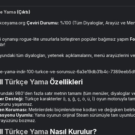
çe Yama
(Çıktı)
rkceyama.org
Çeviri Durumu:
%100 (Tüm Diyaloglar, Arayüz ve Me
i oynanışı rogue-lite unsurlarla birleştiren popüler bağımsız yapım
Fo
ır!
ndaki tüm diyalogları, yetenek açıklamalarını, menü arayüzlerini v
ll
Türkçe Yama
Özellikleri​
ndaki 980'den fazla satır metnin tamamı (tüm menüler, diyaloglar ve
er Desteği:
Türkçe karakterler (ı, ş, ğ, ç, ö, ü, İ) oyun motoruyla t
orunu yaşanmaz.
en Koruması:
Metinlerdeki biçimlendirme kodları ve değişken belirteç
asyonu Uyumlu:
Yama oyunun orijinal Steam sürümüyle tam uyumlud
arayüzünü bozmaz.
ll
Türkçe Yama
Nasıl Kurulur?​