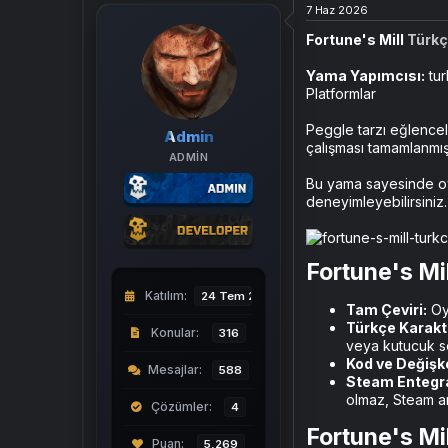
a
a
7 Haz 2026
t
r
Fortune's Mill
Türk
a
i
n
h
i
Yama Yapımcısı:
tu
Platformlar
Peggle tarzı eğlencel
Admin
çalışması tamamlanmışt
ADMIN
Bu yama sayesinde oyu
deneyimleyebilirsiniz.
Fortune's Mi
Katılım
24 Tem 2024
Tam Çeviri:
Oyu
Türkçe Karakt
Konular
316
veya kutucuk s
Kod ve Değişk
Mesajlar
588
Steam Entegr
olmaz, Steam 
Çözümler
4
Fortune's Mi
5,269