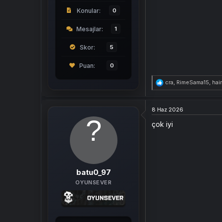
Konular
0
Mesajlar
1
Skor
5
0
T
cra
,
RimeSama15
,
hai
e
p
k
8 Haz 2026
i
l
çok iyi
e
r
:
batu0_97
OYUNSEVER