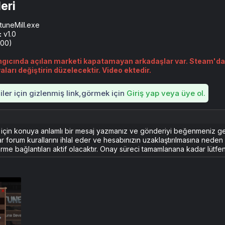
eri​
tuneMill.exe
:
v1.0
100)
gıcında açılan marketi kapatamayan arkadaşlar var. Steam'dan
aları değiştirin düzelecektir. Video ektedir.
iler için gizlenmiş link,görmek için
Giriş yap veya üye ol.
k için konuya anlamlı bir mesaj yazmanız ve gönderiyi beğenmeniz g
ar forum kurallarını ihlal eder ve hesabınızın uzaklaştırılmasına nede
rme bağlantıları aktif olacaktır. Onay süreci tamamlanana kadar lütfen 