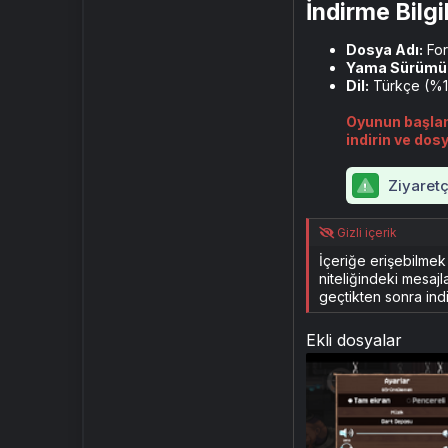
İndirme Bilgil
Dosya Adı:
For
Yama Sürümü
Dil:
Türkçe (%
Oyunun başlan
indirin ve dosy
Ziyaretç
Gizli içerik
İçeriğe erişebilme
niteliğindeki mesajl
geçtikten sonra indi
Ekli dosyalar