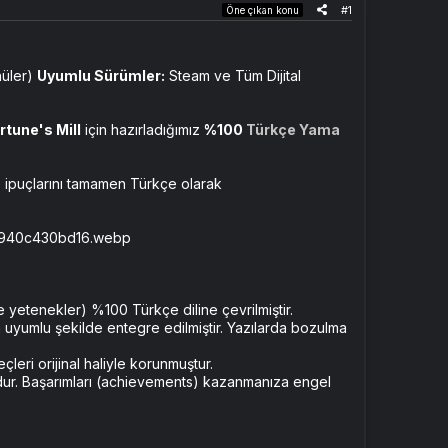
#1
Öne çıkan konu
nüler)
Uyumlu Sürümler:
Steam ve Tüm Dijital
rtune's Mill
için hazırladığımız
%100
Türkçe Yama
e ipuçlarını tamamen Türkçe olarak
 yetenekler) %100 Türkçe diline çevrilmiştir.
am uyumlu şekilde entegre edilmiştir. Yazılarda bozulma
leri orijinal haliyle korunmuştur.
ur. Başarımları (achievements) kazanmanıza engel