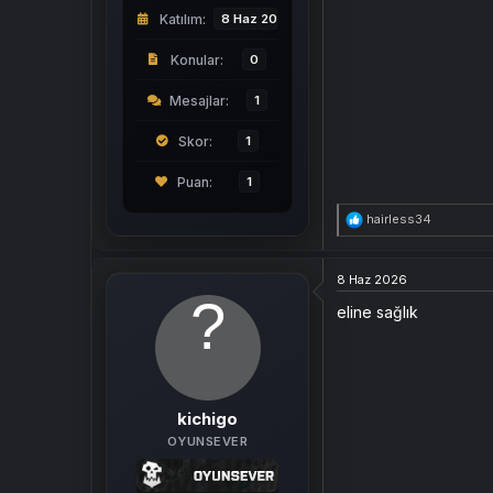
Katılım
8 Haz 2026
Konular
0
Mesajlar
1
Skor
1
1
T
hairless34
e
p
k
8 Haz 2026
i
l
eline sağlık
e
r
:
kichigo
OYUNSEVER