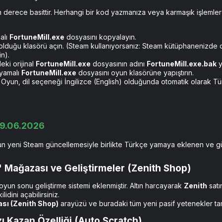
 derece basittir. Herhangi bir kod yazmanıza veya karmaşık işlemle
alı
FortuneMill.exe
dosyasını kopyalayın.
lduğu klasörü açın. (Steam kullanıyorsanız: Steam kütüphanenizde o
n).
ki orijinal
FortuneMill.exe
dosyasının adını
FortuneMill.exe.bak
y
 yamalı
FortuneMill.exe
dosyasını oyun klasörüne yapıştırın.
 Oyun, dil seçeneği İngilizce (English) olduğunda otomatik olarak Tür
9.06.2026
 yeni Steam güncellemesiyle birlikte Türkçe yamaya eklenen ve günc
" Mağazası ve Geliştirmeler (Zenith Shop)​
oyun sonu geliştirme sistemi eklenmiştir. Altın harcayarak
Zenith
satı
lidini açabilirsiniz.
sı (Zenith Shop)
arayüzü ve buradaki tüm yeni pasif yetenekler t
ı Kazan Özelliği (Auto Scratch)​