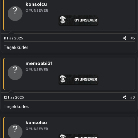
i
konsolcu
l
OYUNSEVER
e
r
:
11 Haz 2025
#5
Teşekkürler
memoabi31
OYUNSEVER
12 Haz 2025
#6
Teşekkürler.
konsolcu
OYUNSEVER