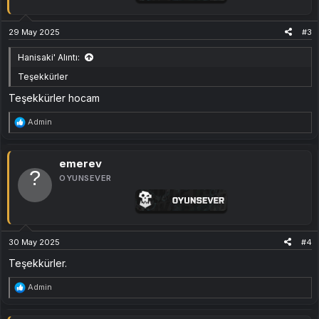
29 May 2025
#3
Hanisaki' Alıntı:
Teşekkürler
Teşekkürler hocam
T
Admin
e
p
k
i
emerev
l
OYUNSEVER
e
r
:
30 May 2025
#4
Teşekkürler.
T
Admin
e
p
k