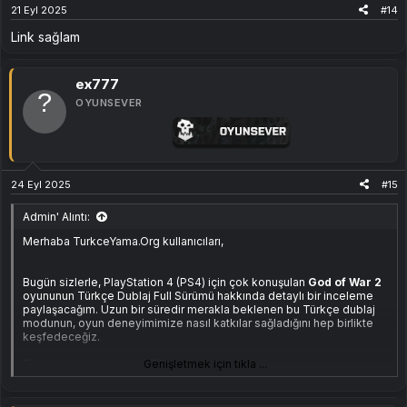
21 Eyl 2025
#14
içindeki ses efektlerinin ve karakter seslendirmelerinin kusursuz bir
şekilde senkronize edilmesi, özellikle aksiyon anlarında daha önce
Link sağlam
yaşadığımız ses problemlerini ortadan kaldırıyor. Sesler, o kadar iyi
entegre edilmiş ki, dublajın her kelimesi ve her sesi tam olarak doğru
anda ve doğru tonda duyuluyor.
ex777
OYUNSEVER
24 Eyl 2025
#15
Admin' Alıntı:
Merhaba TurkceYama.Org kullanıcıları,
Bugün sizlerle, PlayStation 4 (PS4) için çok konuşulan
God of War 2
oyununun Türkçe Dublaj Full Sürümü hakkında detaylı bir inceleme
paylaşacağım. Uzun bir süredir merakla beklenen bu Türkçe dublaj
Ayrıca, oyun içindeki
grafik ayarları
da çok iyi bir şekilde
modunun, oyun deneyimimize nasıl katkılar sağladığını hep birlikte
iyileştirilmiş. Bu, özellikle PS4 donanımına uygun olarak optimize
keşfedeceğiz.
edilmiş video ve grafiklerin, daha üst seviyede bir oyun deneyimi
sunmasını sağlıyor. Oyun, görsel anlamda da ciddi bir iyileştirme
Ekli dosyayı görüntüle 379
Genişletmek için tıkla ...
yaşamış ve PS4'ün gücünden tam anlamıyla faydalanmış durumda.
Öncelikle,
God of War 2
gibi büyük bir yapımın PS4 üzerinde
%100
Türkçe Dublaj
ile oynanabilir hale gelmesi gerçekten büyük bir