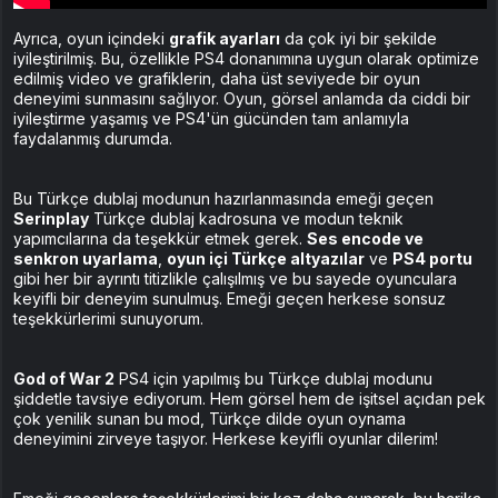
Ayrıca, oyun içindeki
grafik ayarları
da çok iyi bir şekilde
iyileştirilmiş. Bu, özellikle PS4 donanımına uygun olarak optimize
edilmiş video ve grafiklerin, daha üst seviyede bir oyun
deneyimi sunmasını sağlıyor. Oyun, görsel anlamda da ciddi bir
iyileştirme yaşamış ve PS4'ün gücünden tam anlamıyla
faydalanmış durumda.
Bu Türkçe dublaj modunun hazırlanmasında emeği geçen
Serinplay
Türkçe dublaj kadrosuna ve modun teknik
yapımcılarına da teşekkür etmek gerek.
Ses encode ve
senkron uyarlama
,
oyun içi Türkçe altyazılar
ve
PS4 portu
gibi her bir ayrıntı titizlikle çalışılmış ve bu sayede oyunculara
keyifli bir deneyim sunulmuş. Emeği geçen herkese sonsuz
teşekkürlerimi sunuyorum.
God of War 2
PS4 için yapılmış bu Türkçe dublaj modunu
şiddetle tavsiye ediyorum. Hem görsel hem de işitsel açıdan pek
çok yenilik sunan bu mod, Türkçe dilde oyun oynama
deneyimini zirveye taşıyor. Herkese keyifli oyunlar dilerim!