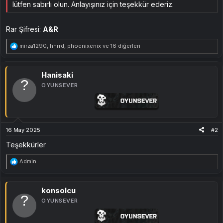
lütfen sabırlı olun. Anlayışınız için teşekkür ederiz.
Rar Şifresi:
A&R
T
mirza1290
,
hhrrd
,
phoenixenix
ve 16 diğerleri
e
p
k
i
Hanisaki
l
OYUNSEVER
e
r
:
16 May 2025
#2
Teşekkürler
T
Admin
e
p
k
i
konsolcu
l
OYUNSEVER
e
r
: