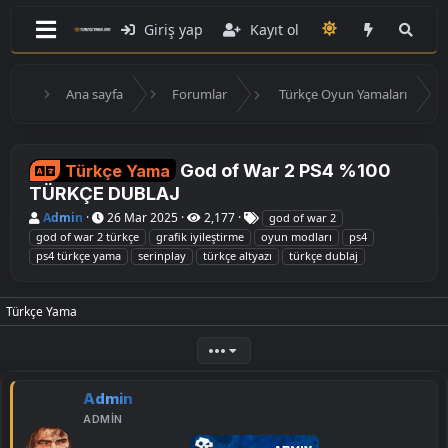
Giriş yap
Kayıt ol
Ana sayfa
Forumlar
Türkçe Oyun Yamaları
God of War 2 PS4 %100
Türkçe Yama
TÜRKÇE DUBLAJ
K
B
E
Admin
26 Mar 2025
2,177
god of war 2
o
a
t
god of war 2 türkçe
grafik iyileştirme
oyun modları
ps4
n
ş
i
ps4 türkçe yama
serinplay
türkçe altyazı
türkçe dublaj
u
l
k
y
a
e
u
n
t
B
g
l
Türkçe Yama
a
ı
e
ş
ç
r
l
t
•••
a
a
t
r
a
i
Admin
n
h
ADMIN
i