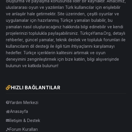
oluşturma ve paylaşma konusunda lider bir kaynaktır. Amacımız,
altyazılar
ve
PS4 portu
gibi her bir ayrıntı titizlikle çalışılmış ve bu
sayede oyunculara keyifli bir deneyim sunulmuş. Emeği geçen
uluslararası oyun ve yazılımları Türk kullanıcılar için erişilebilir
herkese sonsuz teşekkürlerimi sunuyorum.
ve anlaşılır hale getirmektir. Site üzerinden, çeşitli oyunlar ve
uygulamalar için hazırlanmış Türkçe yamaları bulabilir, bu
God of War 2
PS4 için yapılmış bu Türkçe dublaj modunu şiddetle
yamaları nasıl oluşturacağınız hakkında bilgi edinebilir ve kendi
tavsiye ediyorum. Hem görsel hem de işitsel açıdan pek çok yenilik
sunan bu mod, Türkçe dilde oyun oynama deneyimini zirveye
projelerinizi toplulukla paylaşabilirsiniz. TürkçeYama.Org, detaylı
taşıyor. Herkese keyifli oyunlar dilerim!
rehberler, güncel yamalar, teknik destek ve topluluk forumları ile
kullanıcıların dil desteği ile ilgili tüm ihtiyaçlarını karşılamayı
Emeği geçenlere teşekkürlerimi bir kez daha sunarak, bu harika
hedefler. Türkçe içeriklerin kalitesini artırmak ve oyun
modun tadını çıkarın.
deneyimini zenginleştirmek için bize katılın, bilgi alışverişinde
Kurulum:
bulunun ve katkıda bulunun!
Part - 1 :
[Gizli içerik]
Part - 2 :
HIZLI BAĞLANTILAR
[Gizli içerik]
Yardım Merkezi
Rar Şifresi:
A&R
Anasayfa
İletişim & Destek
Forum Kuralları