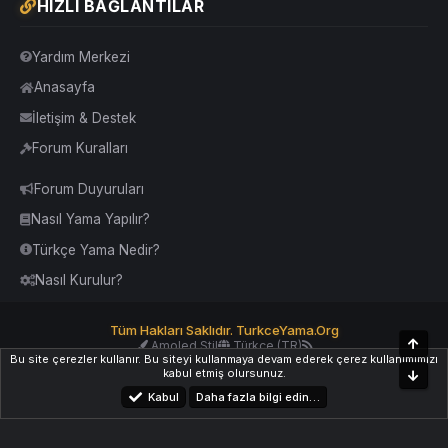
HIZLI BAĞLANTILAR
Yardım Merkezi
Anasayfa
İletişim & Destek
Forum Kuralları
Forum Duyuruları
Nasıl Yama Yapılır?
Türkçe Yama Nedir?
Nasıl Kurulur?
Tüm Hakları Saklıdır. TurkceYama.Org
Üst
Amoled Stil
Türkçe (TR)
Bu site çerezler kullanır. Bu siteyi kullanmaya devam ederek çerez kullanımımızı
Yardım
İletişim
Kurallar
Yukarı Dön
kabul etmiş olursunuz.
Alt
Kabul
Daha fazla bilgi edin…