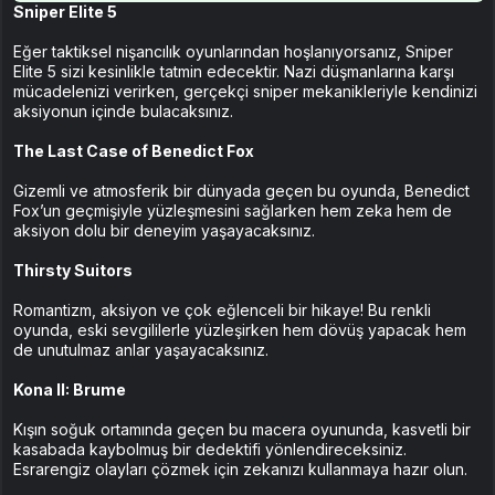
Sniper Elite 5
Eğer taktiksel nişancılık oyunlarından hoşlanıyorsanız, Sniper
Elite 5 sizi kesinlikle tatmin edecektir. Nazi düşmanlarına karşı
mücadelenizi verirken, gerçekçi sniper mekanikleriyle kendinizi
aksiyonun içinde bulacaksınız.
The Last Case of Benedict Fox
Gizemli ve atmosferik bir dünyada geçen bu oyunda, Benedict
Fox’un geçmişiyle yüzleşmesini sağlarken hem zeka hem de
aksiyon dolu bir deneyim yaşayacaksınız.
Thirsty Suitors
Romantizm, aksiyon ve çok eğlenceli bir hikaye! Bu renkli
oyunda, eski sevgililerle yüzleşirken hem dövüş yapacak hem
de unutulmaz anlar yaşayacaksınız.
Kona II: Brume
Kışın soğuk ortamında geçen bu macera oyununda, kasvetli bir
kasabada kaybolmuş bir dedektifi yönlendireceksiniz.
Esrarengiz olayları çözmek için zekanızı kullanmaya hazır olun.