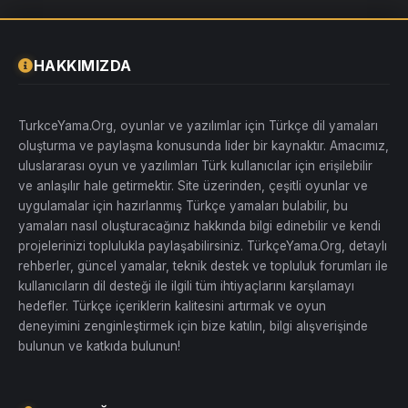
HAKKIMIZDA
TurkceYama.Org, oyunlar ve yazılımlar için Türkçe dil yamaları
oluşturma ve paylaşma konusunda lider bir kaynaktır. Amacımız,
uluslararası oyun ve yazılımları Türk kullanıcılar için erişilebilir
ve anlaşılır hale getirmektir. Site üzerinden, çeşitli oyunlar ve
uygulamalar için hazırlanmış Türkçe yamaları bulabilir, bu
yamaları nasıl oluşturacağınız hakkında bilgi edinebilir ve kendi
projelerinizi toplulukla paylaşabilirsiniz. TürkçeYama.Org, detaylı
rehberler, güncel yamalar, teknik destek ve topluluk forumları ile
kullanıcıların dil desteği ile ilgili tüm ihtiyaçlarını karşılamayı
hedefler. Türkçe içeriklerin kalitesini artırmak ve oyun
deneyimini zenginleştirmek için bize katılın, bilgi alışverişinde
bulunun ve katkıda bulunun!