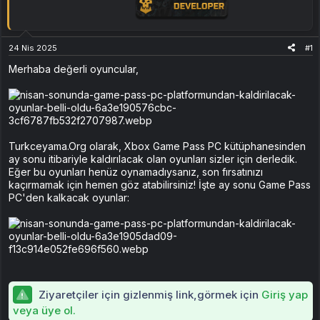
i
24 Nis 2025
#1
Merhaba değerli oyuncular,
Turkceyama.Org olarak, Xbox Game Pass PC kütüphanesinden
ay sonu itibariyle kaldırılacak olan oyunları sizler için derledik.
Eğer bu oyunları henüz oynamadıysanız, son fırsatınızı
kaçırmamak için hemen göz atabilirsiniz! İşte ay sonu Game Pass
PC'den kalkacak oyunlar:
Ziyaretçiler için gizlenmiş link,görmek için
Giriş yap
veya üye ol.