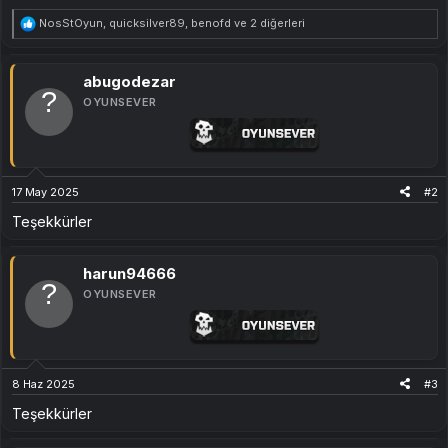
T
NosStOyun
,
quicksilver89
,
benofd
ve 2 diğerleri
e
p
k
i
abugodezar
l
OYUNSEVER
e
r
:
17 May 2025
#2
Teşekkürler
harun94666
OYUNSEVER
8 Haz 2025
#3
Teşekkürler