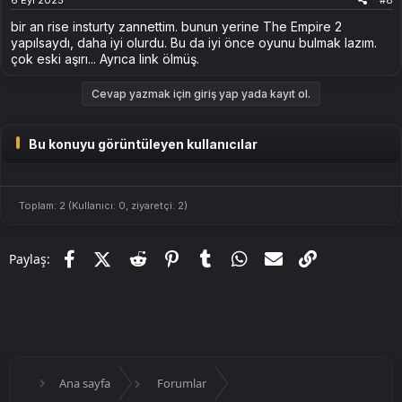
bir an rise insturty zannettim. bunun yerine The Empire 2
yapılsaydı, daha iyi olurdu. Bu da iyi önce oyunu bulmak lazım.
çok eski aşırı... Ayrıca link ölmüş.
Cevap yazmak için giriş yap yada kayıt ol.
Bu konuyu görüntüleyen kullanıcılar
Toplam: 2 (Kullanıcı: 0, ziyaretçi: 2)
Facebook
X (Twitter)
Reddit
Pinterest
Tumblr
WhatsApp
E-posta
Link
Paylaş:
Ana sayfa
Forumlar