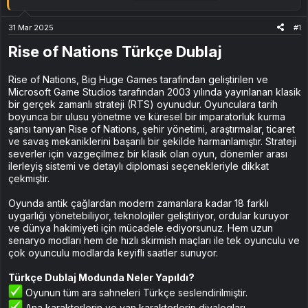
31 Mar 2025
#1
Rise of Nations Türkçe Dublaj
Rise of Nations, Big Huge Games tarafından geliştirilen ve
Microsoft Game Studios tarafından 2003 yılında yayınlanan klasik
bir gerçek zamanlı strateji (RTS) oyunudur. Oyunculara tarih
boyunca bir ulusu yönetme ve küresel bir imparatorluk kurma
şansı tanıyan Rise of Nations, şehir yönetimi, araştırmalar, ticaret
ve savaş mekaniklerini başarılı bir şekilde harmanlamıştır. Strateji
severler için vazgeçilmez bir klasik olan oyun, dönemler arası
ilerleyiş sistemi ve detaylı diplomasi seçenekleriyle dikkat
çekmiştir.
Oyunda antik çağlardan modern zamanlara kadar 18 farklı
uygarlığı yönetebiliyor, teknolojiler geliştiriyor, ordular kuruyor
ve dünya hakimiyeti için mücadele ediyorsunuz. Hem uzun
senaryo modları hem de hızlı skirmish maçları ile tek oyunculu ve
çok oyunculu modlarda keyifli saatler sunuyor.
Türkçe Dublaj Modunda Neler Yapıldı?
Oyunun tüm ara sahneleri Türkçe seslendirilmiştir.
Ana karakterlerin ve yan karakterlerin diyalogları