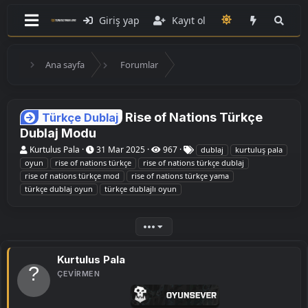
Giriş yap
Kayıt ol
Ana sayfa
Forumlar
Rise of Nations Türkçe
Türkçe Dublaj
Dublaj Modu
K
B
E
Kurtulus Pala
31 Mar 2025
967
dublaj
kurtuluş pala
o
a
t
oyun
rise of nations türkçe
rise of nations türkçe dublaj
n
ş
i
rise of nations türkçe mod
rise of nations türkçe yama
u
l
k
türkçe dublaj oyun
türkçe dublajlı oyun
y
a
e
u
n
t
B
g
l
a
ı
e
•••
ş
ç
r
l
t
a
a
Kurtulus Pala
t
r
a
i
ÇEVIRMEN
n
h
i