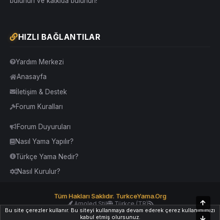
bulunun ve katkıda bulunun!
HIZLI BAĞLANTILAR
Yardım Merkezi
Anasayfa
İletişim & Destek
Forum Kuralları
Forum Duyuruları
Nasıl Yama Yapılır?
Türkçe Yama Nedir?
Nasıl Kurulur?
Tüm Hakları Saklıdır. TurkceYama.Org
Üst
Amoled Stil
Türkçe (TR)
Bu site çerezler kullanır. Bu siteyi kullanmaya devam ederek çerez kullanımımızı
Yardım
İletişim
Kurallar
Yukarı Dön
kabul etmiş olursunuz.
Alt