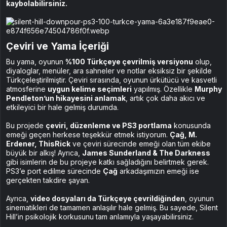
kaybolabilirsiniz.
Çeviri ve Yama İçeriği
Bu yama, oyunun
%100 Türkçeye çevrilmiş versiyonu
olup,
diyaloglar, menüler, ara sahneler ve notlar eksiksiz bir şekilde
Türkçeleştirilmiştir. Çeviri sırasında, oyunun ürkütücü ve kasvetli
atmosferine
uygun kelime seçimleri
yapılmış. Özellikle
Murphy
Pendleton’un hikayesini anlamak
, artık çok daha akıcı ve
etkileyici bir hale gelmiş durumda.
Bu projede
çeviri, düzenleme ve PS3 portlama
konusunda
emeği geçen herkese teşekkür etmek istiyorum.
Çağ, M.
Erdener, ThisRick
ve çeviri sürecinde emeği olan tüm ekibe
büyük bir alkış! Ayrıca,
James Sunderland & The Darkness
gibi isimlerin de bu projeye katkı sağladığını belirtmek gerek.
PS3’e port edilme sürecinde
Çağ
arkadaşımızın emeği ise
gerçekten takdire şayan.
Ayrıca,
video dosyaları da Türkçeye çevrildiğinden
, oyunun
sinematikleri de tamamen anlaşılır hale gelmiş. Bu sayede, Silent
Hill’in psikolojik korkusunu tam anlamıyla yaşayabilirsiniz.