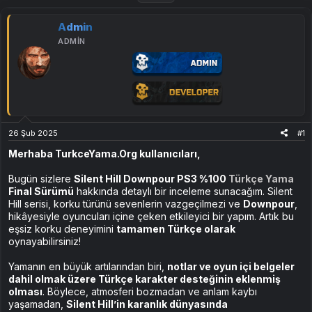
Admin
ADMIN
26 Şub 2025
#1
Merhaba TurkceYama.Org kullanıcıları,
Bugün sizlere
Silent Hill Downpour PS3 %100
Türkçe Yama
Final Sürümü
hakkında detaylı bir inceleme sunacağım. Silent
Hill serisi, korku türünü sevenlerin vazgeçilmezi ve
Downpour
,
hikâyesiyle oyuncuları içine çeken etkileyici bir yapım. Artık bu
eşsiz korku deneyimini
tamamen Türkçe olarak
oynayabilirsiniz!
Yamanın en büyük artılarından biri,
notlar ve oyun içi belgeler
dahil olmak üzere Türkçe karakter desteğinin eklenmiş
olması
. Böylece, atmosferi bozmadan ve anlam kaybı
yaşamadan,
Silent Hill’in karanlık dünyasında