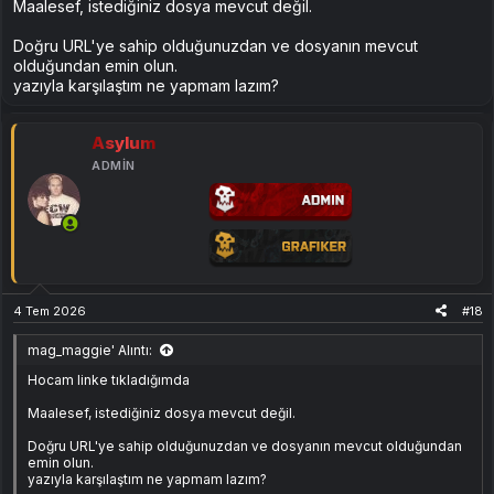
Maalesef, istediğiniz dosya mevcut değil.
Evet seçeneğine basıp dosyanın silinmesini bekleyin.
Ekli dosyayı görüntüle 266
Doğru URL'ye sahip olduğunuzdan ve dosyanın mevcut
Kurulum videosu:
olduğundan emin olun.
Ziyaretçiler için gizlenmiş link,görmek için
Giriş
yazıyla karşılaştım ne yapmam lazım?
yap veya üye ol.
Asylum
Türkçe Yama
Linki:
ADMIN
[Gizli içerik]
Şifre : ÇAĞ
4 Tem 2026
#18
mag_maggie' Alıntı:
Hocam linke tıkladığımda
Maalesef, istediğiniz dosya mevcut değil.
Doğru URL'ye sahip olduğunuzdan ve dosyanın mevcut olduğundan
emin olun.
yazıyla karşılaştım ne yapmam lazım?