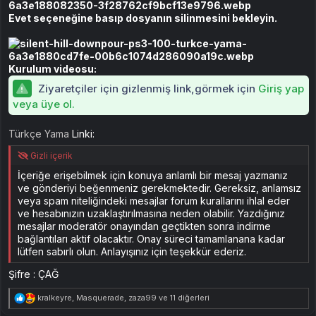
Evet seçeneğine basıp dosyanın silinmesini bekleyin.
Kurulum videosu:
Ziyaretçiler için gizlenmiş link,görmek için
Giriş yap
veya üye ol.
Türkçe Yama
Linki:
Gizli içerik
İçeriğe erişebilmek için konuya anlamlı bir mesaj yazmanız
ve gönderiyi beğenmeniz gerekmektedir. Gereksiz, anlamsız
veya spam niteliğindeki mesajlar forum kurallarını ihlal eder
ve hesabınızın uzaklaştırılmasına neden olabilir. Yazdığınız
mesajlar moderatör onayından geçtikten sonra indirme
bağlantıları aktif olacaktır. Onay süreci tamamlanana kadar
lütfen sabırlı olun. Anlayışınız için teşekkür ederiz.
Şifre : ÇAĞ
T
kralkeyre
,
Masquerade
,
zaza99
ve 11 diğerleri
e