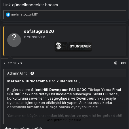
Link güncellenecektir hocam.
T
mehmetozturk1111
e
p
k
i
safatugra620
l
OYUNSEVER
e
r
:
7 Tem 2026
#19
Admin' Alıntı:
Merhaba TurkceYama.Org kullanıcıları,
Bugün sizlere
Silent Hill Downpour PS3 %100
Türkçe Yama
Final
Sürümü
hakkında detaylı bir inceleme sunacağım. Silent Hill serisi,
korku türünü sevenlerin vazgeçilmezi ve
Downpour
, hikâyesiyle
oyuncuları içine çeken etkileyici bir yapım. Artık bu eşsiz korku
deneyimini
tamamen Türkçe olarak
oynayabilirsiniz!
Yamanın en büyük artılarından biri,
notlar ve oyun içi belgeler dahil
olmak üzere Türkçe karakter desteğinin eklenmiş olması
Genişletmek için tıkla ...
.
Böylece, atmosferi bozmadan ve anlam kaybı yaşamadan,
Silent
eline emeğine sağlık
Hill’in karanlık dünyasında kaybolabilirsiniz.