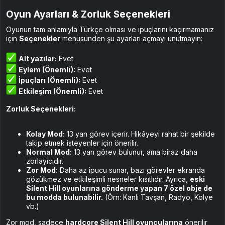
Oyun Ayarları & Zorluk Seçenekleri
Oyunun tam anlamıyla Türkçe olması ve ipuçlarını kaçırmamanız
için
Seçenekler
menüsünden şu ayarları açmayı unutmayın:
Alt yazılar:
Evet
Eylem (Önemli):
Evet
İpuçları (Önemli):
Evet
Etkileşim (Önemli):
Evet
Zorluk Seçenekleri:
Kolay Mod:
13 yan görev içerir. Hikâyeyi rahat bir şekilde
takip etmek isteyenler için önerilir.
Normal Mod:
13 yan görev bulunur, ama biraz daha
zorlayıcıdır.
Zor Mod:
Daha az ipucu sunar, bazı görevler ekranda
gözükmez ve etkileşimli nesneler kısıtlıdır. Ayrıca,
eski
Silent Hill oyunlarına gönderme yapan 7 özel obje de
bu modda bulunabilir.
(Örn: Kanlı Tavşan, Radyo, Kolye
vb.)
Zor mod, sadece
hardcore Silent Hill oyuncularına
önerilir