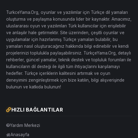
aşağıda sıralıyorum:
TurkceYama.Org, oyunlar ve yazılımlar için Türkçe dil yamaları
SH DOWNPOUR PS3
TÜRKÇE YAMA
- COOKEDPS3
klasörü
içindeki 62 dosyayı:
oluşturma ve paylaşma konusunda lider bir kaynaktır. Amacımız,
BLUS30565 veya BLES01446
uluslararası oyun ve yazılımları Türk kullanıcılar için erişilebilir
SH DOWNPOUR / PS3_GAME / USRDIR / SHGAME /
COOKEDPS3
klasörüne atın.
ve anlaşılır hale getirmektir. Site üzerinden, çeşitli oyunlar ve
SH DOWNPOUR PS3
TÜRKÇE YAMA
- TOC klasöründeki
uygulamalar için hazırlanmış Türkçe yamaları bulabilir, bu
PS3TOC dosyasını:
SH DOWNPOUR / PS3_GAME / USRDIR / SHGAME
yamaları nasıl oluşturacağınız hakkında bilgi edinebilir ve kendi
klasörüne atın.
projelerinizi toplulukla paylaşabilirsiniz. TürkçeYama.Org, detaylı
SH DOWNPOUR PS3
TÜRKÇE YAMA
- MOVIES
rehberler, güncel yamalar, teknik destek ve topluluk forumları ile
klasöründeki 2 video dosyasını:
SH DOWNPOUR / PS3_GAME / USRDIR / SHGAME /
kullanıcıların dil desteği ile ilgili tüm ihtiyaçlarını karşılamayı
MOVIES / PS3
klasörüne atın.
hedefler. Türkçe içeriklerin kalitesini artırmak ve oyun
Bu videolar aktarım sahneleriyle ilgili olduğundan,
oyunun bütünlüğü için kesinlikle eklenmelidir.
deneyimini zenginleştirmek için bize katılın, bilgi alışverişinde
Kurulumu Multiman üzerinden yapmak isteyenler için:
bulunun ve katkıda bulunun!
Multiman menüsüne dönüp oyunu seçin.
PS3 menüsüne yönlendirildiğinizde,
Oyun Verileri Yardımcı
Programı
klasörüne gidin ve burada SH Downpour’a ait eski
HIZLI BAĞLANTILAR
bir kurulum dosyası varsa
silin
.
Ardından oyunu açarak
Türkçe Silent Hill Downpour
deneyiminin tadını çıkarabilirsiniz.
Yardım Merkezi
Oyun Verileri Yardımcı Programı klasörüne basın.
Anasayfa