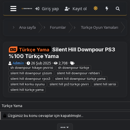
Giriş yap
Kayıt ol
Ana sayfa
Forumlar
Türkçe Oyun Yamaları
Silent Hill Downpour PS3
Türkçe Yama
%100 Türkçe Yama
K
B
E
Admin
26 Şub 2025
2,708
o
a
t
sh downpour hikaye çevirisi
sh downpour türkçe
n
ş
i
silent hill downpour çözüm
silent hill downpour rehberi
u
l
k
silent hill downpour rpcs3
silent hill downpour türkçe yama
y
a
e
silent hill korku oyunu
silent hill ps3 türkçe çeviri
silent hill serisi
u
n
t
B
g
l
silent hill türkçe yama
a
ı
e
ş
ç
r
l
t
Türkçe Yama
a
a
t
r
a
i
Üzgünüz bu konu cevaplar için kapatılmıştır...
n
h
i
•••