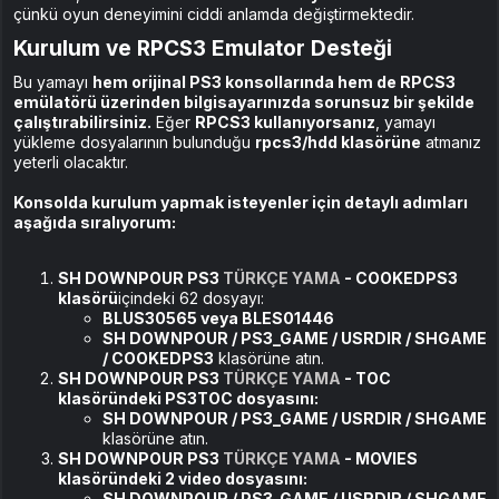
çünkü oyun deneyimini ciddi anlamda değiştirmektedir.
Kurulum ve RPCS3 Emulator Desteği
Bu yamayı
hem orijinal PS3 konsollarında hem de RPCS3
emülatörü üzerinden bilgisayarınızda sorunsuz bir şekilde
çalıştırabilirsiniz.
Eğer
RPCS3 kullanıyorsanız
, yamayı
yükleme dosyalarının bulunduğu
rpcs3/hdd klasörüne
atmanız
yeterli olacaktır.
Konsolda kurulum yapmak isteyenler için detaylı adımları
aşağıda sıralıyorum:
SH DOWNPOUR PS3
TÜRKÇE YAMA
- COOKEDPS3
klasörü
içindeki 62 dosyayı:
BLUS30565 veya BLES01446
SH DOWNPOUR / PS3_GAME / USRDIR / SHGAME
/ COOKEDPS3
klasörüne atın.
SH DOWNPOUR PS3
TÜRKÇE YAMA
- TOC
klasöründeki PS3TOC dosyasını:
SH DOWNPOUR / PS3_GAME / USRDIR / SHGAME
klasörüne atın.
SH DOWNPOUR PS3
TÜRKÇE YAMA
- MOVIES
klasöründeki 2 video dosyasını:
SH DOWNPOUR / PS3_GAME / USRDIR / SHGAME