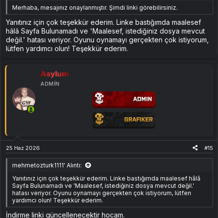
Merhaba, mesajınız onaylanmıştır. Şimdi linki görebilirsiniz.
Kolay Mod:
13 yan görev içerir. Hikâyeyi rahat bir şekilde
Yanıtınız için çok teşekkür ederim. Linke bastığımda maalesef
takip etmek isteyenler için önerilir.
hâlâ Sayfa Bulunamadı ve 'Maalesef, istediğiniz dosya mevcut
Normal Mod:
13 yan görev bulunur, ama biraz daha
zorlayıcıdır.
değil.' hatası veriyor. Oyunu oynamayı gerçekten çok istiyorum,
Zor Mod:
Daha az ipucu sunar, bazı görevler ekranda
lütfen yardımcı olun! Teşekkür ederim.
gözükmez ve etkileşimli nesneler kısıtlıdır. Ayrıca,
eski Silent
Hill oyunlarına gönderme yapan 7 özel obje de bu modda
bulunabilir.
(Örn: Kanlı Tavşan, Radyo, Kolye vb.)
Asylum
Zor mod, sadece
hardcore Silent Hill oyuncularına
önerilir çünkü
ADMIN
oyun deneyimini ciddi anlamda değiştirmektedir.
Kurulum ve RPCS3 Emulator Desteği
Bu yamayı
hem orijinal PS3 konsollarında hem de RPCS3
emülatörü üzerinden bilgisayarınızda sorunsuz bir şekilde
çalıştırabilirsiniz.
Eğer
RPCS3 kullanıyorsanız
, yamayı yükleme
dosyalarının bulunduğu
rpcs3/hdd klasörüne
atmanız yeterli
olacaktır.
25 Haz 2026
#15
Konsolda kurulum yapmak isteyenler için detaylı adımları
mehmetozturk1111' Alıntı:
aşağıda sıralıyorum:
Yanıtınız için çok teşekkür ederim. Linke bastığımda maalesef hâlâ
Sayfa Bulunamadı ve 'Maalesef, istediğiniz dosya mevcut değil.'
SH DOWNPOUR PS3
TÜRKÇE YAMA
- COOKEDPS3
hatası veriyor. Oyunu oynamayı gerçekten çok istiyorum, lütfen
klasörü
içindeki 62 dosyayı:
yardımcı olun! Teşekkür ederim.
BLUS30565 veya BLES01446
SH DOWNPOUR / PS3_GAME / USRDIR / SHGAME /
İndirme linki güncellenecektir hocam.
COOKEDPS3
klasörüne atın.