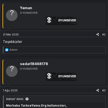
p
k
i
Yaman
l
OYUNSEVER
e
r
:
21 Mar 2025
#2
Teşekkürler
T
Admin
e
p
k
i
sedat18468178
l
OYUNSEVER
e
r
:
1 Ağu 2025
#3
Admin' Alıntı:
Merhaba TurkceYama.Org kullanıcıları,