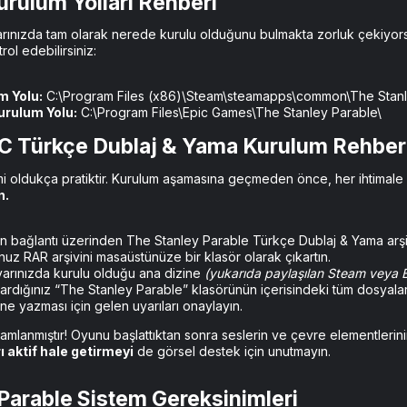
rulum Yolları Rehberi​
rınızda tam olarak nerede kurulu olduğunu bulmakta zorluk çekiyors
rol edebilirsiniz:
 Yolu:
C:\Program Files (x86)\Steam\steamapps\common\The Stanl
rulum Yolu:
C:\Program Files\Epic Games\The Stanley Parable\
C Türkçe Dublaj & Yama Kurulum Rehberi
i oldukça pratiktir. Kurulum aşamasına geçmeden önce, her ihtimale k
n.
n bağlantı üzerinden The Stanley Parable Türkçe Dublaj & Yama arşiv 
nuz RAR arşivini masaüstünüze bir klasör olarak çıkartın.
yarınızda kurulu olduğu ana dizine
(yukarıda paylaşılan Steam veya 
rdığınız “The Stanley Parable” klasörünün içerisindeki tüm dosyala
ne yazması için gelen uyarıları onaylayın.
amlanmıştır! Oyunu başlattıktan sonra seslerin ve çevre elementler
ı aktif hale getirmeyi
de görsel destek için unutmayın.
Parable Sistem Gereksinimleri​