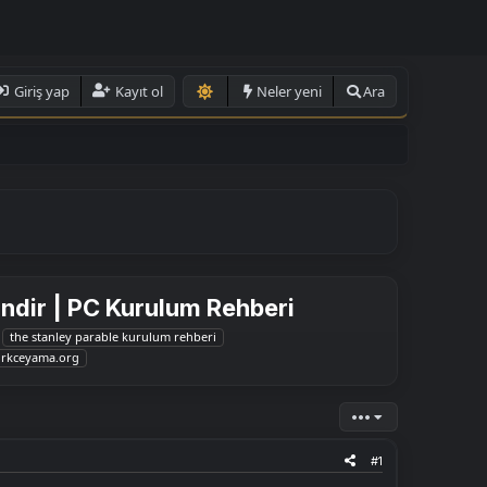
Giriş yap
Kayıt ol
Neler yeni
Ara
ndir | PC Kurulum Rehberi
the stanley parable kurulum rehberi
urkceyama.org
•••
#1