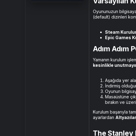
Varsayılan Ku
Oyununuzun bilgisaya
(default) dizinleri kont
Steam Kurulum
Epic Games Ku
Adım Adım P
Yamanın kurulum işlem
kesinlikle unutmayı
Aşağıda yer ala
İndirmiş olduğu
Oyunun bilgisa
Masaüstüne çıka
bırakın ve üzeri
Kurulum başarıyla tam
ayarlardan
Altyazılar
The Stanley 