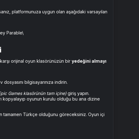
anız, platformunuza uygun olan aşağıdaki varsayılan
ey Parable\
​
arşı orijinal oyun klasörünüzün bir
yedeğini almayı
dosyasını bilgisayarınıza indirin.
Epic Games klasörünün tam içine)
giriş yapın.
rı kopyalayıp oyunun kurulu olduğu bu ana dizine
inin tamamen Türkçe olduğunu göreceksiniz. Oyun içi