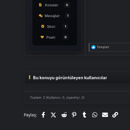
Konular
0
Mesajlar
1
Skor
1
0
T
Templer
e
p
k
i
l
e
r
Bu konuyu görüntüleyen kullanıcılar
:
Toplam: 2 (Kullanıcı: 0, ziyaretçi: 2)
Facebook
X (Twitter)
Reddit
Pinterest
Tumblr
WhatsApp
E-posta
Link
Paylaş: