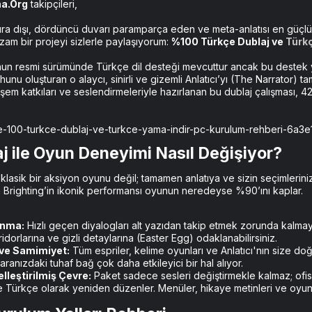
a.Org
takipçileri,
ra dışı, dördüncü duvarı paramparça eden ve meta-anlatısı en güçlü
m bir projeyi sizlerle paylaşıyorum:
%100 Türkçe Dublaj ve
Türk
un resmi sürümünde Türkçe dil desteği mevcuttur ancak bu destek yalnı
nu oluşturan o alaycı, sinirli ve gizemli Anlatıcı’yı (The Narrator) 
em katkıları ve seslendirmeleriyle hazırlanan bu dublaj çalışması, 4
j ile Oyun Deneyimi Nasıl Değişiyor?​
lasik bir aksiyon oyunu değil; tamamen anlatıya ve sizin seçimlerinize
Brighting’in ikonik performansı oyunun neredeyse %90’ını kaplar.
anma:
Hızlı geçen diyalogları alt yazıdan takip etmek zorunda kalma
idorlarına ve gizli detaylarına (Easter Egg) odaklanabilirsiniz.
ve Samimiyet:
Tüm espriler, kelime oyunları ve Anlatıcı'nın size do
 aranızdaki tuhaf bağ çok daha etkileyici bir hal alıyor.
leştirilmiş Çevre:
Paket sadece sesleri değiştirmekle kalmaz; ofis
 Türkçe olarak yeniden düzenler. Menüler, hikaye metinleri ve oyun 