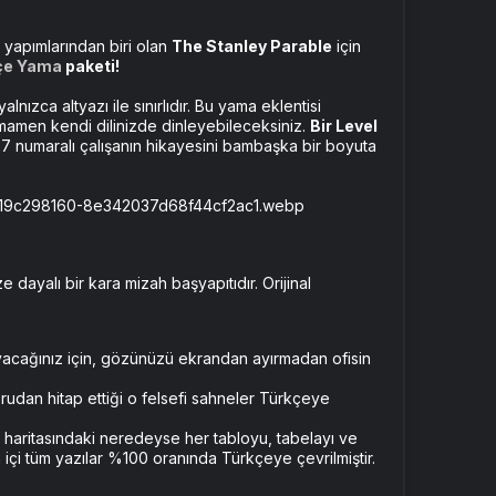
 yapımlarından biri olan
The Stanley Parable
için
çe Yama
paketi!
zca altyazı ile sınırlıdır. Bu yama eklentisi
tamamen kendi dilinizde dinleyebileceksiniz.
Bir Level
27 numaralı çalışanın hikayesini bambaşka bir boyuta
 dayalı bir kara mizah başyapıtıdır. Orijinal
yacağınız için, gözünüzü ekrandan ayırmadan ofisin
ğrudan hitap ettiği o felsefi sahneler Türkçeye
 haritasındaki neredeyse her tabloyu, tabelayı ve
içi tüm yazılar %100 oranında Türkçeye çevrilmiştir.