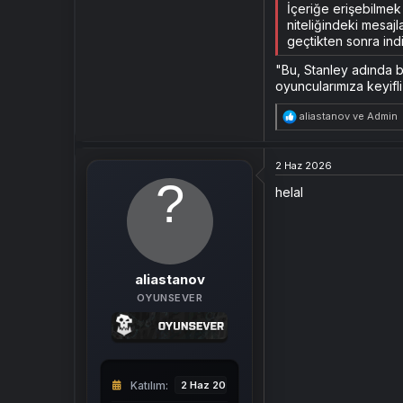
İçeriğe erişebilme
niteliğindeki mesajl
geçtikten sonra indi
"Bu, Stanley adında bi
oyuncularımıza keyifli
T
aliastanov
ve
Admin
e
p
k
2 Haz 2026
i
l
helal
e
r
:
aliastanov
OYUNSEVER
Katılım
2 Haz 2026