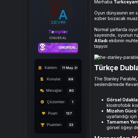
Merhaba
Turkceyam
a
a
t
r
a
i
Oyun dünyasının en sı
n
h
ezber bozacak muazza
i
Normal şartlarda oyun
Templer
sayesinde, oyunun ruhu
ONURSAL
Atladı
ekibinin muhteş
taşıyor.
Türkçe Dubla
Katılım
11 May 2026
The Stanley Parable, k
Konular
69
seslendirmede Kevan 
Mesajlar
80
Görsel Odakl
Çözümler
1
klostrofobik kor
Mizahın Gücü 
137
uyarlandığı için
Tamamen Yerel
Puanları
33
görsel öğeyi de