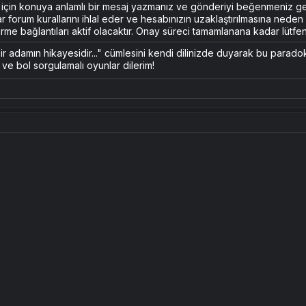
k için konuya anlamlı bir mesaj yazmanız ve gönderiyi beğenmeniz g
ar forum kurallarını ihlal eder ve hesabınızın uzaklaştırılmasına nede
rme bağlantıları aktif olacaktır. Onay süreci tamamlanana kadar lütfen 
r adamın hikayesidir..." cümlesini kendi dilinizde duyarak bu paradok
 ve bol sorgulamalı oyunlar dilerim!