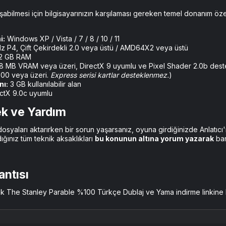
bilmesi için bilgisayarınızın karşılaması gereken temel donanım özell
i:
Windows XP / Vista / 7 / 8 / 10 / 11
z P4, Çift Çekirdekli 2.0 veya üstü / AMD64X2 veya üstü
2 GB RAM
8 MB VRAM veya üzeri, DirectX 9 uyumlu ve Pixel Shader 2.0b deste
00 veya üzeri.
Express serisi kartlar desteklenmez.
)
nı:
3 GB kullanılabilir alan
ctX 9.0c uyumlu
k ve Yardım​
yaları aktarırken bir sorun yaşarsanız, oyuna girdiğinizde Anlatıcı'nı
ığınız tüm teknik aksaklıkları
bu konunun altına yorum yazarak
ban
ntısı​
The Stanley Parable %100 Türkçe Dublaj ve Yama indirme linkine hızl