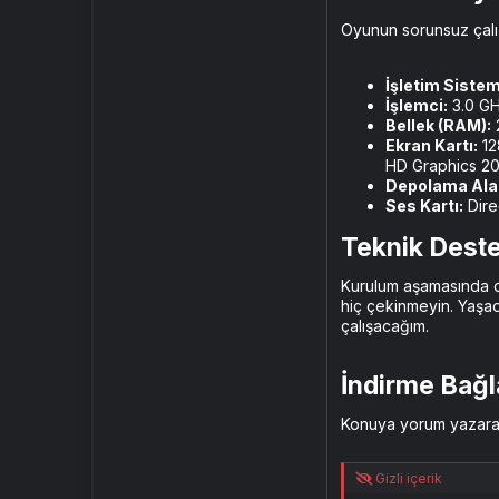
Oyunun sorunsuz çalışa
İşletim Sistem
İşlemci:
3.0 GH
Bellek (RAM):
Ekran Kartı:
12
HD Graphics 20
Depolama Ala
Ses Kartı:
Dire
Teknik Deste
Kurulum aşamasında dos
hiç çekinmeyin. Yaşad
çalışacağım.
İndirme Bağla
Konuya yorum yazarak 
Gizli içerik