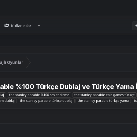
Kullanıcılar
ajlı Oyunlar
able %100 Türkçe Dublaj ve Türkçe Yama İ
laj
the stanley parable %100 seslendirme
the stanley parable epic games türkçe
eam dublaj
the stanley parable türkçe dublaj
the stanley parable türkçe yama
t