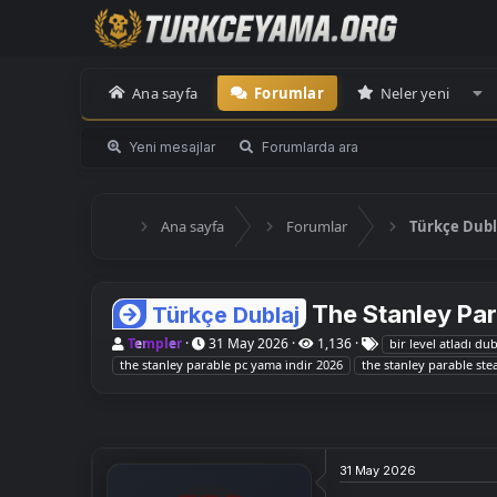
Ana sayfa
Forumlar
Neler yeni
Yeni mesajlar
Forumlarda ara
Ana sayfa
Forumlar
Türkçe Dubl
The Stanley Par
Türkçe Dublaj
K
B
E
Templer
31 May 2026
1,136
bir level atladı dub
o
a
t
the stanley parable pc yama i̇ndir 2026
the stanley parable st
n
ş
i
u
l
k
y
a
e
u
n
t
B
g
l
a
ı
e
31 May 2026
ş
ç
r
l
t