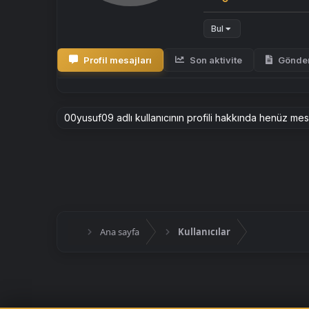
Bul
Profil mesajları
Son aktivite
Gönder
00yusuf09 adlı kullanıcının profili hakkında henüz mes
Ana sayfa
Kullanıcılar