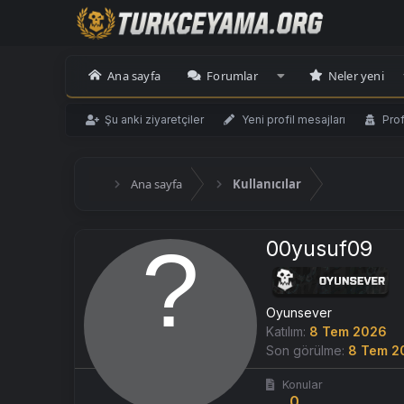
Ana sayfa
Forumlar
Neler yeni
Şu anki ziyaretçiler
Yeni profil mesajları
Prof
Ana sayfa
Kullanıcılar
00yusuf09
Oyunsever
Katılım
8 Tem 2026
Son görülme
8 Tem 2
Konular
0