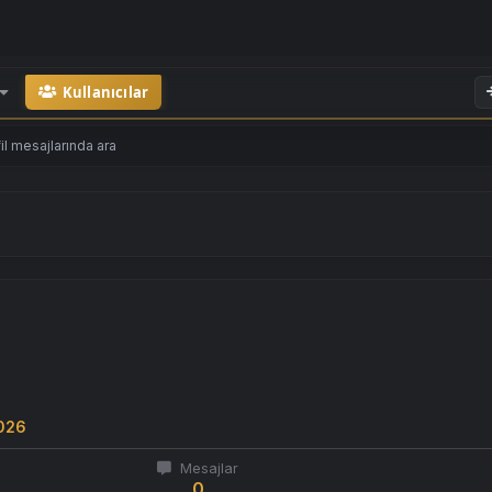
Kullanıcılar
il mesajlarında ara
026
Mesajlar
0