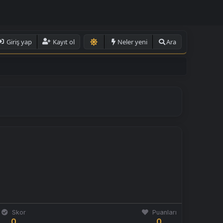
Giriş yap
Kayıt ol
Neler yeni
Ara
Skor
Puanları
0
0