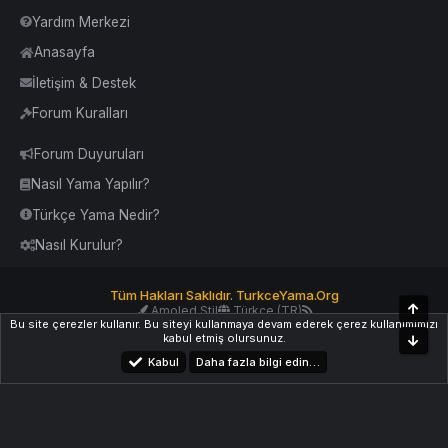
Yardım Merkezi
Anasayfa
İletişim & Destek
Forum Kuralları
Forum Duyuruları
Nasıl Yama Yapılır?
Türkçe Yama Nedir?
Nasıl Kurulur?
Tüm Hakları Saklıdır. TurkceYama.Org
Üst
Amoled Stil
Türkçe (TR)
Bu site çerezler kullanır. Bu siteyi kullanmaya devam ederek çerez kullanımımızı
Yardım
İletişim
Kurallar
Yukarı Dön
kabul etmiş olursunuz.
Alt
Kabul
Daha fazla bilgi edin…