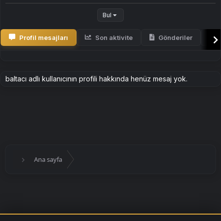
Bul
Profil mesajları
Son aktivite
Gönderiler
H
baltacı adlı kullanıcının profili hakkında henüz mesaj yok.
Ana sayfa