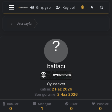
Giriş yap
Kayıt ol
Ana sayfa
baltacı
Oyunsever
Katılım
2 Haz 2026
Son görülme
2 Haz 2026
Konular
Mesajlar
Skor
Puanları
0
1
0
0