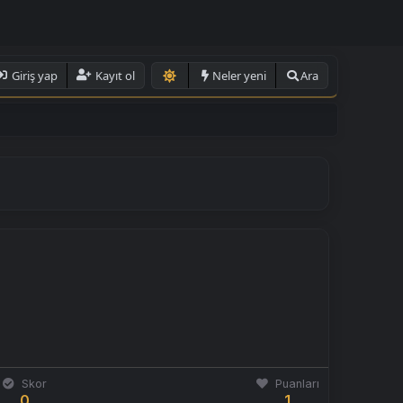
Giriş yap
Kayıt ol
Neler yeni
Ara
Skor
Puanları
0
1