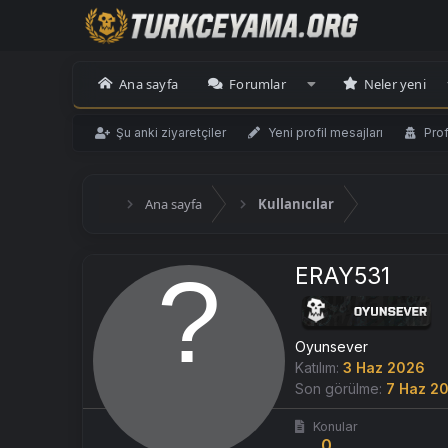
Ana sayfa
Forumlar
Neler yeni
Şu anki ziyaretçiler
Yeni profil mesajları
Prof
Ana sayfa
Kullanıcılar
ERAY531
Oyunsever
Katılım
3 Haz 2026
Son görülme
7 Haz 2
Konular
0