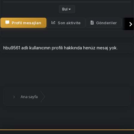
Bul
Profil mesajları
Son aktivite
Gönderiler
H
hbu9561 adlı kullanıcının profili hakkında henüz mesaj yok.
Ana sayfa