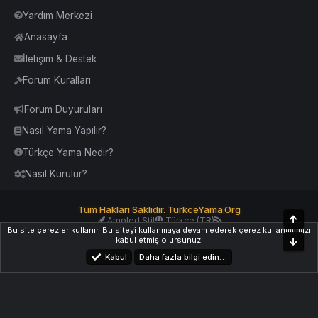
Yardım Merkezi
Anasayfa
İletişim & Destek
Forum Kuralları
Forum Duyuruları
Nasıl Yama Yapılır?
Türkçe Yama Nedir?
Nasıl Kurulur?
Tüm Hakları Saklıdır. TurkceYama.Org
Üst
Amoled Stil
Türkçe (TR)
Bu site çerezler kullanır. Bu siteyi kullanmaya devam ederek çerez kullanımımızı
Yardım
İletişim
Kurallar
Yukarı Dön
kabul etmiş olursunuz.
Alt
Kabul
Daha fazla bilgi edin…