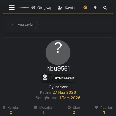
Giriş yap
Kayıt ol
Ana sayfa
hbu9561
Oyunsever
Katılım
27 Haz 2026
Son görülme
1 Tem 2026
Konular
Mesajlar
Skor
Puanları
0
1
0
1