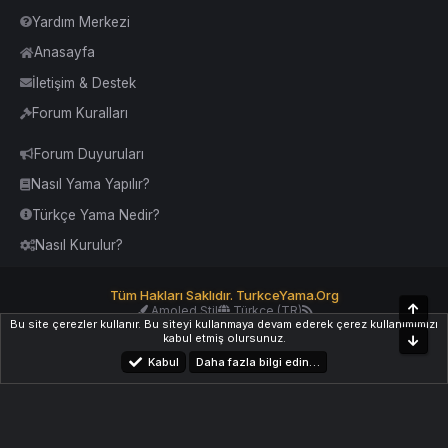
Yardım Merkezi
Anasayfa
İletişim & Destek
Forum Kuralları
Forum Duyuruları
Nasıl Yama Yapılır?
Türkçe Yama Nedir?
Nasıl Kurulur?
Tüm Hakları Saklıdır. TurkceYama.Org
Üst
Amoled Stil
Türkçe (TR)
Bu site çerezler kullanır. Bu siteyi kullanmaya devam ederek çerez kullanımımızı
Yardım
İletişim
Kurallar
Yukarı Dön
kabul etmiş olursunuz.
Alt
Kabul
Daha fazla bilgi edin…