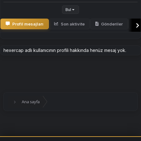
Bul
Profil mesajları
Son aktivite
Gönderiler
H
hexercap adlı kullanıcının profili hakkında henüz mesaj yok.
Ana sayfa