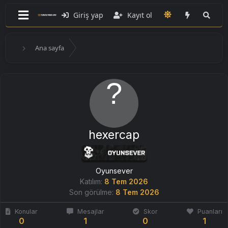
Giriş yap
Kayıt ol
Ana sayfa
hexercap
Oyunsever
Katılım
8 Tem 2026
Son görülme
8 Tem 2026
Konular
Mesajlar
Skor
Puanları
0
1
0
1