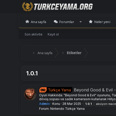
Ana sayfa
Forumlar
Neler yeni
Son aktivite
Kayıt ol
Ana sayfa
Etiketler
1.0.1
Beyond Good & Evil 
Türkçe Yama
Oyun Hakkında: "Beyond Good & Evil" oyununu, Türk
dövüş sopası ve sadık kamerasını kullanarak Hillys
Admin
Konu
28 Mar 2025
1.0.1
aksiyon-mace
Forum:
Nintendo Türkçe Yama