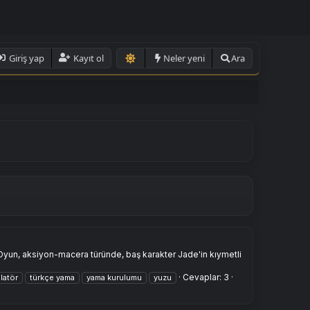
Giriş yap
Kayıt ol
Neler yeni
Ara
yun, aksiyon-macera türünde, baş karakter Jade'in kıymetli
Cevaplar: 3
latör
türkçe yama
yama kurulumu
yuzu