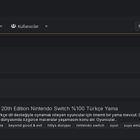
Kullanıcılar
- 20th Edition Nintendo Switch %100 Türkçe Yama
çe dil desteğiyle oynamak isteyen oyuncular için önemli bir yama mevcut. O
 dünyasında özgürce maceralar yaşamasını konu alır. Oyuncular...
ra
beyond good & evil
hillys dünyası
nintendo switch
oyun
suyu emü