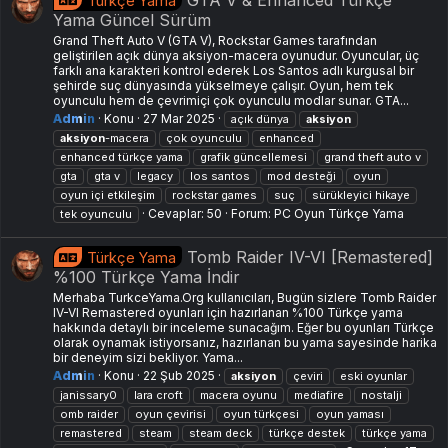
Türkçe Yama
Yama Güncel Sürüm
Grand Theft Auto V (GTA V), Rockstar Games tarafından
geliştirilen açık dünya aksiyon-macera oyunudur. Oyuncular, üç
farklı ana karakteri kontrol ederek Los Santos adlı kurgusal bir
şehirde suç dünyasında yükselmeye çalışır. Oyun, hem tek
oyunculu hem de çevrimiçi çok oyunculu modlar sunar. GTA...
Admin
Konu
27 Mar 2025
açık dünya
aksiyon
aksiyon
-macera
çok oyunculu
enhanced
enhanced türkçe yama
grafik güncellemesi
grand theft auto v
gta
gta v
legacy
los santos
mod desteği
oyun
oyun içi etkileşim
rockstar games
suç
sürükleyici hikaye
Cevaplar: 50
Forum:
PC Oyun Türkçe Yama
tek oyunculu
Tomb Raider IV-VI [Remastered]
Türkçe Yama
%100 Türkçe Yama İndir
Merhaba TurkceYama.Org kullanıcıları, Bugün sizlere Tomb Raider
IV-VI Remastered oyunları için hazırlanan %100 Türkçe yama
hakkında detaylı bir inceleme sunacağım. Eğer bu oyunları Türkçe
olarak oynamak istiyorsanız, hazırlanan bu yama sayesinde harika
bir deneyim sizi bekliyor. Yama...
Admin
Konu
22 Şub 2025
aksiyon
çeviri
eski oyunlar
janissary0
lara croft
macera oyunu
mediafire
nostalji
omb raider
oyun çevirisi
oyun türkçesi
oyun yaması
remastered
steam
steam deck
türkçe destek
türkçe yama