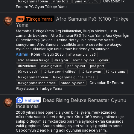
Cevaplar: 17
türkçe yama forum
virüs total
yama kurulumu
Forum:
PC Oyun Türkçe Yama
Afro Samurai Ps3 %100 Türkçe
Türkçe Yama
Yama
Merhaba TürkçeYama.Org kullanıcıları, Bugün sizlere, uzun
zamandır beklenen Afro Samurai PS3 Türkçe Yama Ana Oyun İçin
Güncellenmiş Çevirisi üzerine detaylı bir inceleme yazısı
sunuyorum. Afro Samurai, özellikle anime severler ve aksiyon
oyunları tutkunları için unutulmaz bir deneyim sunuyor...
Admin
Konu
15 Şub 2025
afro samurai ps3
afro samurai türkçe
aksiyon
anime oyunu
çeviri
düzenleme
oyun çevirisi
ps3 oyunu
ps3 port
türkçe çeviri
türkçe çeviri kalitesi
türkçe oyun
türkçe yama
türkçe yama forum
türkçe yama güncellemesi
Cevaplar: 5
Forum:
türkçe yama incelemesi
video oyunları
Playstation 3 Türkçe Yama
Dead Rising Deluxe Remaster Oyunu
Rehber
İncelemesi
2006 yılında lise öğrencisiyken bir alışveriş merkezindeki
dükkanda saatlik ücret ödeyerek Xbox 360 oynayabilmek için
sahip olduğum az miktardaki paramla aylarca ekran karşısında
vakit geçirdim. Aradan birkaç ziyaret ve iki yıl geçtikten sonra
Capcom’un Dead Rising adlı oyununu sadece yarım...