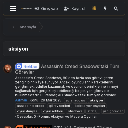
Giriş yap
Kayıt ol
Ana sayfa
aksiyon
Assassin's Creed Shadows'taki Tüm
Rehber
Görevler
Assassin's Creed Shadows, 80'den fazla ana görev içeren
zengin bir hikâye sunuyor. Ancak, oyuncuların karakterlerini
geliştirmek, ödüller kazanmak ve oyunun derinliklerine inmeyi
sağlamak için gerçekleştirebileceği birçok yan görev de
bulunmaktadır. Bu rehber, AC Shadows'taki tüm yan görevleri...
Admin
Konu
29 Mar 2025
ac shadows
aksiyon
assassin's creed
görev serileri
koleksiyon eşyaları
oyun dünyası
oyun rehberi
shadows
strateji
yan görevler
Cevaplar: 0
Forum:
Aksiyon ve Macera Oyunları
GTA V & Enhanced Türkçe