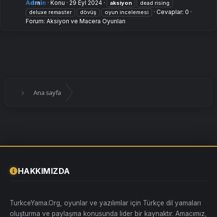
Admin
Konu
29 Eyl 2024
aksiyon
dead rising
Cevaplar: 0
deluxe remaster
dövüş
oyun i̇ncelemesi
Forum:
Aksiyon ve Macera Oyunları
Ana sayfa
HAKKIMIZDA
TurkceYama.Org, oyunlar ve yazılımlar için Türkçe dil yamaları
oluşturma ve paylaşma konusunda lider bir kaynaktır. Amacımız,