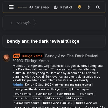
Giriş yap
Kayıt ol
Ana sayfa
bendy and the dark revival türkçe
Bendy And The Dark Revival
Türkçe Yama
%100 Türkçe Yama
Merhaba TürkçeYama.Org kullanıcıları; Bugün sizlere, Bendy and
the Dark Revival oyununun Türkçe yamasının güncellenmiş
sürümünü inceleyeceğim. Hem ana oyun hem de DLC'ler için
yapılmış olan bu çeviri, Türk oyunculara oyunu daha anlaşılır ve
keyifli bir şekilde deneyimleme fırsatı sunuyor. Bendy...
Admin
Konu
15 Şub 2025
bendy
and
the
dark
revival
bendy
and
the
dark
revival
türkçe
dlc
korsan oyun
oyun çevirisi
oyun rehberi
oyun
türkçe
si
oyun yama
pc oyunları
steam
türkçe
çeviri
türkçe
yama
türkçe
yama forum
türkçe
yama kurulumu
türkçe
yama org
Cevaplar: 68
yama hata çözümleri
yama i̇ndir
yama kurulumu