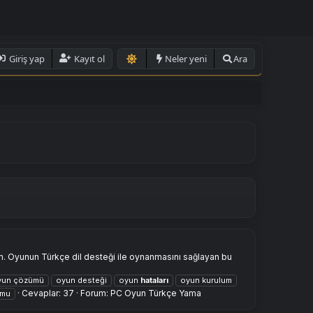
Giriş yap
Kayıt ol
Neler yeni
Ara
m. Oyunun Türkçe dil desteği ile oynanmasını sağlayan bu
yun çözümü
oyun desteği
oyun
hataları
oyun kurulum
Cevaplar: 37
Forum:
PC Oyun Türkçe Yama
umu