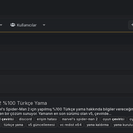
Kullanıcılar
 2 %100 Türkçe Yama
l's Spider-Man 2 için yapılmış %100 Türkçe yama hakkında bilgiler vereceği
len bir çözüm sunuyor. Yamanın en son sürümü olan v5, çeviride...
l
çeviri
si
discord
erişim hatası
marvel's spider-man 2
oyun
çeviri
si
o
türkçe yama
v5 güncellemesi
vc redist x64
yama kaldırma
yama kurul