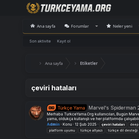
Ana sayfa
Forumlar
Neler yeni
Son aktivite
Kayıt ol
Ana sayfa
Etiketler
çeviri hataları
Marvel's Spiderman
Türkçe Yama
Merhaba TurkceYama.Org kullanıcıları, Bugün Marve
yama, oldukça kullanışlı ve her platformda çalışabi
Admin
Konu
12 Şub 2025
çeviri
hataları
deep
platform uyumu
türkçe altyazı
türkçe dil desteği