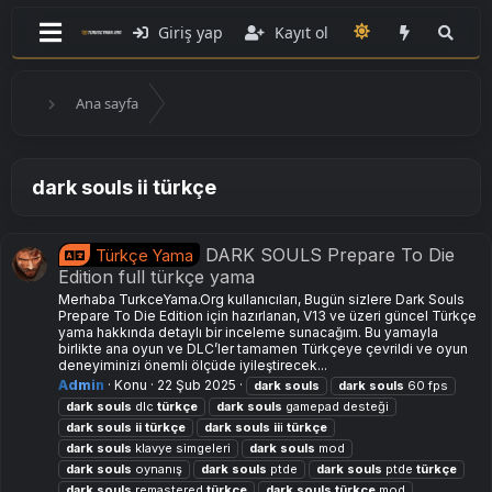
Giriş yap
Kayıt ol
Ana sayfa
dark souls ii türkçe
DARK SOULS Prepare To Die
Türkçe Yama
Edition full türkçe yama
Merhaba TurkceYama.Org kullanıcıları, Bugün sizlere Dark Souls
Prepare To Die Edition için hazırlanan, V13 ve üzeri güncel Türkçe
yama hakkında detaylı bir inceleme sunacağım. Bu yamayla
birlikte ana oyun ve DLC’ler tamamen Türkçeye çevrildi ve oyun
deneyiminizi önemli ölçüde iyileştirecek...
Admin
Konu
22 Şub 2025
dark
souls
dark
souls
60 fps
dark
souls
dlc
türkçe
dark
souls
gamepad desteği
dark
souls
ii
türkçe
dark
souls
ii
i
türkçe
dark
souls
klavye simgeleri
dark
souls
mod
dark
souls
oynanış
dark
souls
ptde
dark
souls
ptde
türkçe
dark
souls
remastered
türkçe
dark
souls
türkçe
mod