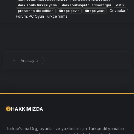
dark
souls
türkçe
yama
dark
soulsinputcustomizergui
dsfix
Cevaplar: 1
prepare to die edition
türkçe
çeviri
türkçe
yama
Forum:
PC Oyun Türkçe Yama
Ana sayfa
HAKKIMIZDA
TurkceYama.Org, oyunlar ve yazılımlar için Türkçe dil yamaları