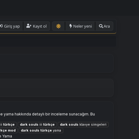
Giriş yap
Kayıt ol
Neler yeni
Ara
kçe yama hakkında detaylı bir inceleme sunacağım. Bu
ii
türkçe
dark
souls
iii
türkçe
dark
souls
klavye simgeleri
rkçe
mod
dark
souls
türkçe
yama
e Yama