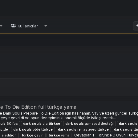
Kullanıcılar
To Die Edition full türkçe yama
e Dark Souls Prepare To Die Edition için hazırlanan, V13 ve üzeri güncel Tür
eye çevrildi ve oyun deneyiminizi önemli ölçüde iyileştirecek...
uls
60 fps
dark
souls
dlc
türkçe
dark
souls
gamepad desteği
dark
souls
ptde
dark
souls
ptde
türkçe
dark
souls
remastered
türkçe
dark
souls
tü
Cevaplar: 1
Forum:
PC Oyun Türkç
ie edition
türkçe
çeviri
türkçe
yama