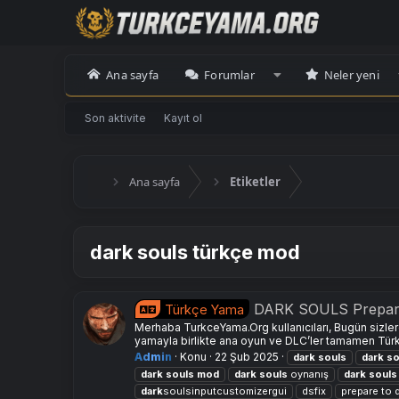
Ana sayfa
Forumlar
Neler yeni
Son aktivite
Kayıt ol
Ana sayfa
Etiketler
dark souls türkçe mod
DARK SOULS Prepare 
Türkçe Yama
Merhaba TurkceYama.Org kullanıcıları, Bugün sizler
yamayla birlikte ana oyun ve DLC’ler tamamen Türkç
Admin
Konu
22 Şub 2025
dark
souls
dark
so
dark
souls
mod
dark
souls
oynanış
dark
souls
dark
soulsinputcustomizergui
dsfix
prepare to d