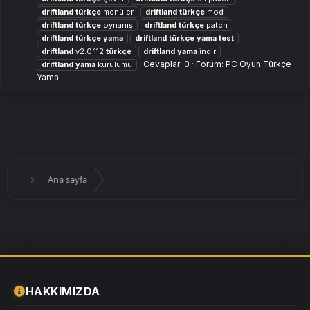
driftland
türkçe
menüler
driftland
türkçe
mod
driftland
türkçe
oynanış
driftland
türkçe
patch
driftland
türkçe
yama
driftland
türkçe
yama
test
driftland
v2.0.112
türkçe
driftland
yama
i̇ndir
Cevaplar: 0
Forum:
PC Oyun Türkçe
driftland
yama
kurulumu
Yama
Ana sayfa
HAKKIMIZDA