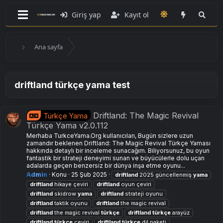
Giriş yap
Kayıt ol
Ana sayfa
driftland türkçe yama test
Driftland: The Magic Revival
Türkçe Yama
Türkçe Yama v2.0.112
Merhaba TurkceYama.Org kullanıcıları, Bugün sizlere uzun
zamandır beklenen Driftland: The Magic Revival Türkçe Yaması
hakkında detaylı bir inceleme sunacağım. Biliyorsunuz, bu oyun
fantastik bir strateji deneyimi sunan ve büyücülerle dolu uçan
adalarda geçen benzersiz bir dünya inşa etme oyunu...
Admin
Konu
25 Şub 2025
driftland
2025 güncellenmiş
yama
driftland
hikaye çeviri
driftland
oyun çeviri
driftland
skidrow
yama
driftland
strateji oyunu
driftland
taktik oyunu
driftland
the magic revival
driftland
the magic revival
türkçe
driftland
türkçe
arayüz
driftland
türkçe
çeviri
driftland
türkçe
dil paketi