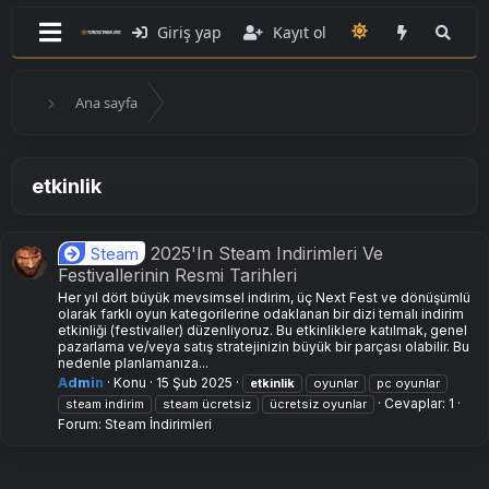
Giriş yap
Kayıt ol
Ana sayfa
etkinlik
2025'In Steam Indirimleri Ve
Steam
Festivallerinin Resmi Tarihleri
Her yıl dört büyük mevsimsel indirim, üç Next Fest ve dönüşümlü
olarak farklı oyun kategorilerine odaklanan bir dizi temalı indirim
etkinliği (festivaller) düzenliyoruz. Bu etkinliklere katılmak, genel
pazarlama ve/veya satış stratejinizin büyük bir parçası olabilir. Bu
nedenle planlamanıza...
Admin
Konu
15 Şub 2025
etkinlik
oyunlar
pc oyunlar
Cevaplar: 1
steam indirim
steam ücretsiz
ücretsiz oyunlar
Forum:
Steam İndirimleri