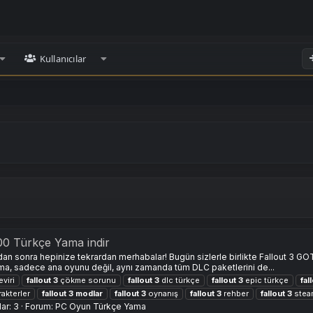
Kullanıcılar
00 Türkçe Yama indir
dan sonra hepinize tekrardan merhabalar! Bugün sizlerle birlikte Fallout 3 
ma, sadece ana oyunu değil, aynı zamanda tüm DLC paketlerini de...
viri
fallout
3
çökme sorunu
fallout
3
dlc türkçe
fallout
3
epic türkçe
fal
akterler
fallout
3
modlar
fallout
3
oynanış
fallout
3
rehber
fallout
3
stea
ar: 3
Forum:
PC Oyun Türkçe Yama