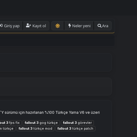
Giriş yap
Kayıt ol
Neler yeni
Ara
GOTY sürümü için hazırlanan %100 Türkçe Yama V6 ve üzeri
lout
3
fps fix
fallout
3
gog türkçe
fallout
3
görevler
m türkçe
fallout
3
türkçe mod
fallout
3
türkçe patch