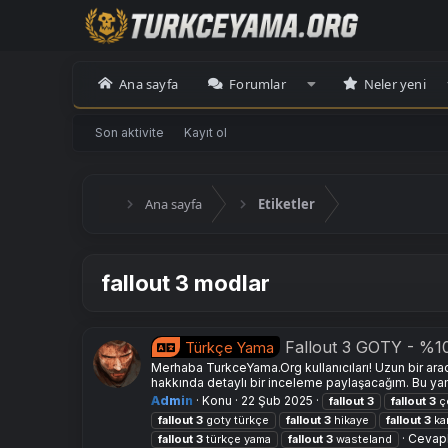
Ana sayfa
Forumlar
Neler yeni
Son aktivite
Kayıt ol
Ana sayfa
Etiketler
fallout 3 modlar
Fallout 3 GOTY - %1
Türkçe Yama
Merhaba TurkceYama.Org kullanıcıları! Uzun bir ara
hakkında detaylı bir inceleme paylaşacağım. Bu ya
Admin
Konu
22 Şub 2025
fallout
3
fallout
3
çe
fallout
3
goty türkçe
fallout
3
hikaye
fallout
3
kar
Cevapl
fallout
3
türkçe yama
fallout
3
wasteland