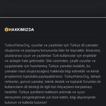
Türkçe karakter desteği büyük ölçüde iyileştirildi.
Önceki
sürümlerde yaşanan
ş, ı, ü, ö, ç gibi harflerin eksik ya da bozuk
gözükmesi sorunu
büyük ölçüde çözüldü.
Oyundan atma ve çökme sorunları giderildi.
Özellikle
Broken
Steel DLC’si
nedeniyle yaşanan
çakışma sorunları düzeltilerek
oyunun daha stabil çalışması sağlandı.
HAKKIMIZDA
Radyo konuşmaları tamamen Türkçeye çevrildi!
Fallout 3’ün
efsanevi radyo yayınları artık
2660 satırlık
tam çeviriyle karşınızda.
TurkceYama.Org, oyunlar ve yazılımlar için Türkçe dil yamaları
Yamaya kurulum dosyası eklendi.
Önceki sürümlerde yaşanan
oluşturma ve paylaşma konusunda lider bir kaynaktır. Amacımız,
kurulum zorluklarını gidermek
için
otomatik yükleyici
hazırlandı.
Artık daha kolay kurulum yapabilirsiniz.
uluslararası oyun ve yazılımları Türk kullanıcılar için erişilebilir
ve anlaşılır hale getirmektir. Site üzerinden, çeşitli oyunlar ve
Görev açıklamaları, diyaloglar ve NPC konuşmaları daha
uygulamalar için hazırlanmış Türkçe yamaları bulabilir, bu
anlamlı hale getirildi.
Bazı ifadeler,
Türkçeye daha uygun olacak
şekilde revize edildi
ve anlam karmaşasının önüne geçildi.
yamaları nasıl oluşturacağınız hakkında bilgi edinebilir ve kendi
projelerinizi toplulukla paylaşabilirsiniz. TürkçeYama.Org, detaylı
Kurulum Talimatları
rehberler, güncel yamalar, teknik destek ve topluluk forumları ile
kullanıcıların dil desteği ile ilgili tüm ihtiyaçlarını karşılamayı
Yamayı sorunsuz bir şekilde kurabilmek için şu adımları izleyin:
hedefler. Türkçe içeriklerin kalitesini artırmak ve oyun
Temiz bir oyun kurulumu yapın.
Daha önce yüklediğiniz eski
deneyimini zenginleştirmek için bize katılın, bilgi alışverişinde
yamalar varsa, bunları tamamen kaldırın.
bulunun ve katkıda bulunun!
Oyunun
Options -> Data Files
menüsünden
Fallout 3 -