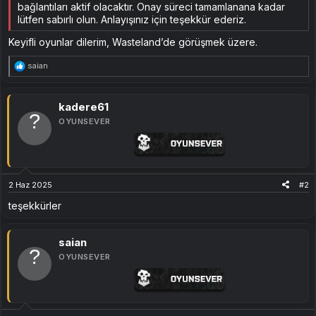
bağlantıları aktif olacaktır. Onay süreci tamamlanana kadar
lütfen sabırlı olun. Anlayışınız için teşekkür ederiz.
Keyifli oyunlar dilerim, Wasteland’de görüşmek üzere.
T
saian
e
p
k
i
kadere61
l
OYUNSEVER
e
r
:
2 Haz 2025
#2
teşekkürler
saian
OYUNSEVER