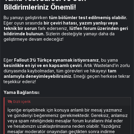
Bildirimleriniz Önemli!
Bu yamayı geliştirirken
tüm bölümler test edilmemiş olabilir.
Eğer oyun sırasında
bir çeviri hatası, yazım yanlışı veya
teknik bir sorun
fark ederseniz,
lütfen forum üzerinden geri
bildirimde bulunun.
Sizlerin desteğiyle yamayı daha da
geliştirmeye devam edeceğiz!
Eğer
Fallout 3’ü Türkçe oynamak istiyorsanız
, bu yama
kesinlikle en iyi ve en kapsamlı çeviri
. Artık Wasteland’in zorlu
dünyasında kaybolmadan, tüm görevleri ve hikayeyi
tam
anlamıyla deneyimleyebilirsiniz.
Emeği geçen herkese tekrar
teşekkür ederiz!
Yama Bağlantısı:
Gizli içerik
İçeriğe erişebilmek için konuya anlamlı bir mesaj yazmanız
ve gönderiyi beğenmeniz gerekmektedir. Gereksiz, anlamsız
veya spam niteliğindeki mesajlar forum kurallarını ihlal eder
ve hesabınızın uzaklaştırılmasına neden olabilir. Yazdığınız
mesajlar moderatör onayından geçtikten sonra indirme