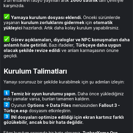
3’ün efsanevi radyo yayınları artık
2660 satırlık
tam çeviriyle
karşınızda.
Yamaya kurulum dosyası eklendi.
Önceki sürümlerde
yaşanan
kurulum zorluklarını gidermek
için
otomatik
yükleyici
hazırlandı. Artık daha kolay kurulum yapabilirsiniz.
Görev açıklamaları, diyaloglar ve NPC konuşmaları daha
anlamlı hale getirildi.
Bazı ifadeler,
Türkçeye daha uygun
olacak şekilde revize edildi
ve anlam karmaşasının önüne
geçildi.
Kurulum Talimatları
Yamayı sorunsuz bir şekilde kurabilmek için şu adımları izleyin:
Temiz bir oyun kurulumu yapın.
Daha önce yüklediğiniz
eski yamalar varsa, bunları tamamen kaldırın.
Oyunun
Options -> Data Files
menüsünden
Fallout 3 -
Türkçe.esp
dosyasını etkinleştirin.
INI dosyaları optimize edildiği için ekran kartınız farklı
gözükebilir, ancak bu bir hata değildir.
Eğer kurulum sırasında bir hata alırsanız,
TurkceYama.Org