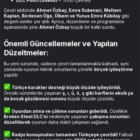
DLC Point Lookout
– %100 Çevrildi
Çeviri ekibinde
Ahmet Özbay, Emre Sukenari, Meltem
Kaplan, Birdesen Öğe, Ülkem ve Yunus Emre Kübilay
gibi
değerli isimler yer aldı. Ayrıca, düzenleme ve programlama
aşamasında yine
Ahmet Özbay
büyük bir katkı sundu.
Önemli Güncellemeler ve Yapılan
Düzeltmeler:
Bu yeni sürümde, sadece çeviri tamamlanmakla kalmadı, aynı
zamanda oyunun teknik sorunlarına yönelik
birçok iyileştirme
yapıldı:
Türkçe karakter desteği büyük ölçüde iyileştirildi.
Önceki sürümlerde yaşanan
ş, ı, ü, ö, ç gibi harflerin eksik ya
da bozuk gözükmesi sorunu
büyük ölçüde çözüldü.
Oyundan atma ve çökme sorunları giderildi.
Özellikle
Broken Steel DLC’si
nedeniyle yaşanan
çakışma sorunları
düzeltilerek
oyunun daha stabil çalışması sağlandı.
Radyo konuşmaları tamamen Türkçeye çevrildi!
Fallout