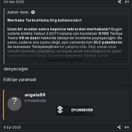
24 Haz 2025
#3
Admin' Alıntı:
Merhaba TurkceYama.Org kullanıcıları!
Uzun bir aradan sonra hepinize tekrardan merhabalar!
Bugün
sizlerle birlikte
Fallout 3 GOTY
sürümü için hazırlanan
%100
Türkçe
Yama
V6 ve üzeri
hakkında detaylı bir inceleme paylaşacağım. Bu
yama, sadece ana oyunu değil, aynı zamanda tüm
DLC paketlerini
de tamamen Türkçeleştiren
bir çalışma oldu. Ekip olarak uzun
süredir üzerinde çalıştığımız ve büyük emek harcadığımız bu çeviri
sayesinde artık Fallout 3 evrenini
tamamen Türkçe
olarak
deneyimleyebileceksiniz!
Genişletmek için tıkla ...
denyeceğim
Ekli dosyayı görüntüle 219
Edit:İşe yaramadı
Yama İçeriği ve Uyumluluk:
angela99
Yama,
Epic Games, Steam ve GOG sürümleriyle tamamen
OYUNSEVER
uyumlu
olarak hazırlandı. Bu sayede hangi platformdan oynarsanız
oynayın, oyununuzu eksiksiz bir şekilde Türkçeye çevirebilirsiniz.
Çeviri sürecinde, oyundaki
tüm diyaloglar, görevler, açıklamalar
ve menüler birebir Türkçeye aktarıldı
. Özellikle
radyo
konuşmaları ve terminal metinleri
gibi detaylı bölümler de
tamamen çevrilmiş durumda.
6 Eyl 2025
#4